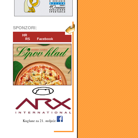
SPONZORI:
HR
RS
Facebook
Kuglane za 21. stoljeće