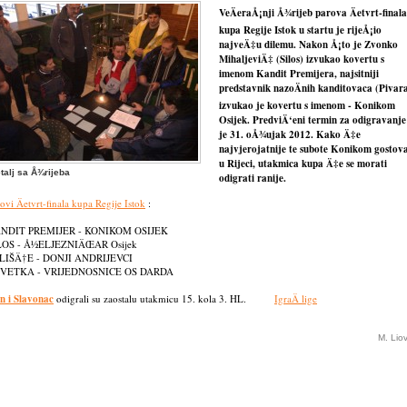
VeÄeraÅ¡nji Å¾rijeb parova Äetvrt-finala
kupa Regije Istok u startu je rijeÅ¡io
najveÄ‡u dilemu. Nakon Å¡to je Zvonko
MihaljeviÄ‡ (Silos) izvukao kovertu s
imenom Kandit Premijera, najsitniji
predstavnik nazoÄnih kanditovaca (Pivar
izvukao je kovertu s imenom - Konikom
Osijek. PredviÄ‘eni termin za odigravanje
je 31. oÅ¾ujak 2012. Kako Ä‡e
najvjerojatnije te subote Konikom gostova
u Rijeci, utakmica kupa Ä‡e se morati
talj sa Å¾rijeba
odigrati ranije.
ovi Äetvrt-finala kupa Regije Istok
:
NDIT PREMIJER - KONIKOM OSIJEK
LOS - Å½ELJEZNIÄŒAR Osijek
LIŠÄ†E - DONJI ANDRIJEVCI
VETKA - VRIJEDNOSNICE OS DARDA
n i Slavonac
odigrali su zaostalu utakmicu 15. kola 3. HL.
IgraÄ lige
M. Lio