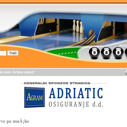
je sam:
Arhiva vijesti
rvo pa muÅ¡ko