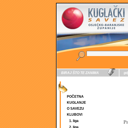
BIRAJ ŠTO TE ZANIMA
gd
POČETNA
KUGLANJE
O SAVEZU
KLUBOVI
P
1. liga
2. liga