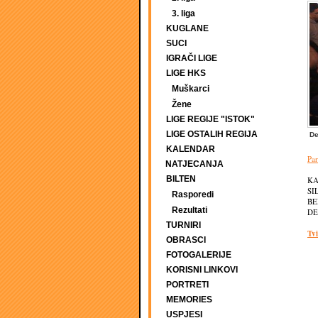
3. liga
KUGLANE
SUCI
IGRAČI LIGE
LIGE HKS
Muškarci
Žene
LIGE REGIJE "ISTOK"
LIGE OSTALIH REGIJA
De
KALENDAR
Par
NATJECANJA
BILTEN
KA
SI
Rasporedi
BE
Rezultati
DE
TURNIRI
Tvi
OBRASCI
FOTOGALERIJE
KORISNI LINKOVI
PORTRETI
MEMORIES
USPJESI