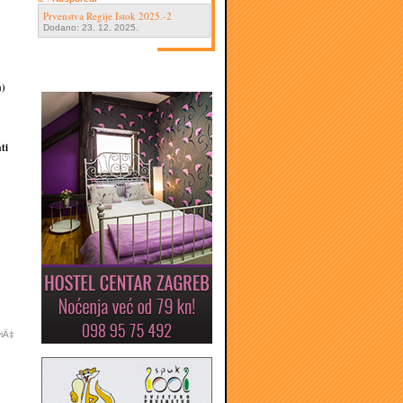
Prvenstva Regije Istok 2025.-2
Dodano: 23. 12. 2025.
a)
ti
viÄ‡