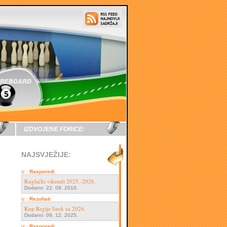
IZDVOJENE FORICE:
NAJSVJEŽIJE:
iz :
Rasporedi
Kuglački vikendi 2025.-2026.
Dodano: 22. 09. 2010.
iz :
Rezultati
Kup Regije Istok za 2026.
Dodano: 09. 12. 2025.
iz :
Rasporedi