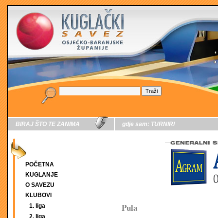
BIRAJ ŠTO TE ZANIMA
gdje sam:
TURNIRI
POČETNA
KUGLANJE
O SAVEZU
KLUBOVI
Pula
1. liga
2. liga