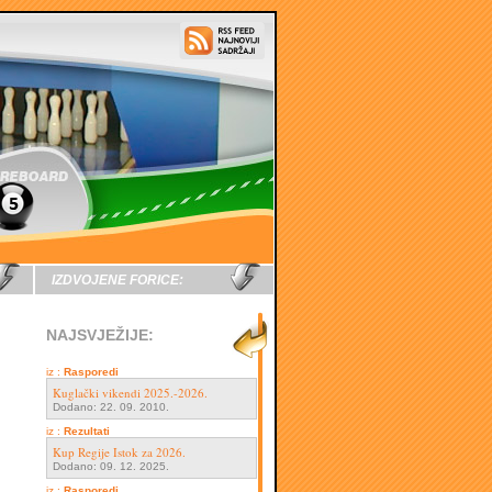
IZDVOJENE FORICE:
NAJSVJEŽIJE:
iz :
Rasporedi
Kuglački vikendi 2025.-2026.
Dodano: 22. 09. 2010.
iz :
Rezultati
Kup Regije Istok za 2026.
Dodano: 09. 12. 2025.
iz :
Rasporedi