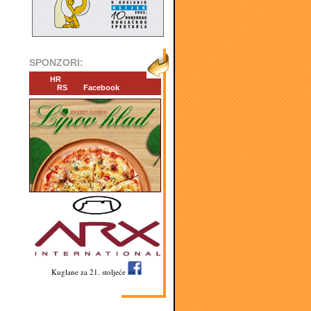
SPONZORI:
HR
RS
Facebook
Kuglane za 21. stoljeće