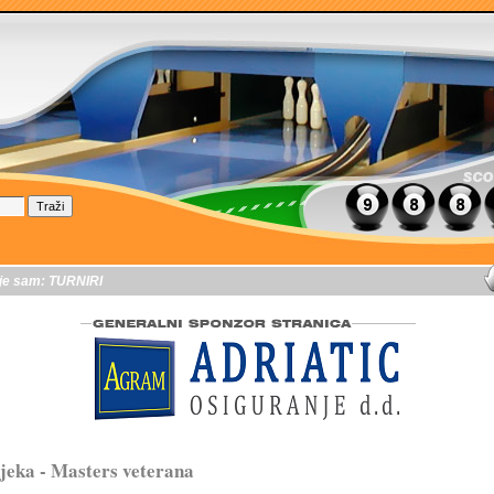
je sam:
TURNIRI
jeka - Masters veterana