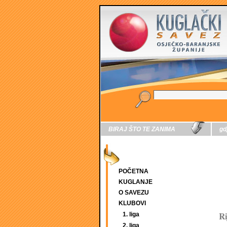
BIRAJ ŠTO TE ZANIMA
gd
POČETNA
KUGLANJE
O SAVEZU
KLUBOVI
Ri
1. liga
2. liga