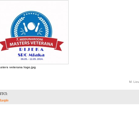
sters veterana logo.jpg
M. Lio
ITCI:
Raspis