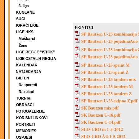
3. liga
KUGLANE
SUCI
IGRAČI LIGE
PRIVITCI:
LIGE HKS
SP Bautzen U-23 kombinacija
Muškarci
SP Bautzen U-23 pojedinaÄno
Žene
SP Bautzen U-23 kombinacija 
LIGE REGIJE "ISTOK"
SP Bautzen U-23 pojedinaÄno
LIGE OSTALIH REGIJA
SP Bautzen U-23 sprint M
KALENDAR
SP Bautzen U-23 sprint Z
NATJECANJA
BILTEN
SP Bautzen U-23 tandem mix
Rasporedi
SP Bautzen U-23 tandem M
Rezultati
SP Bautzen U-23 tandem Z
TURNIRI
SP Bautzen U-23 ekipno Z.pdf
OBRASCI
SK Bautzen mix.pdf
FOTOGALERIJE
SK Bautzen U-18.pdf
KORISNI LINKOVI
SK Bautzen U-14.pdf
PORTRETI
SLO-CRO m 1-5-2012
MEMORIES
SLO-CRO Å¾ 1-5-2012
USPJESI