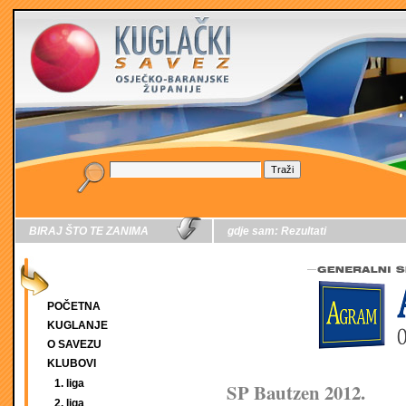
BIRAJ ŠTO TE ZANIMA
gdje sam:
Rezultati
POČETNA
KUGLANJE
O SAVEZU
KLUBOVI
1. liga
SP Bautzen 2012.
2. liga