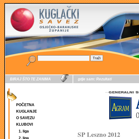
BIRAJ ŠTO TE ZANIMA
gdje sam:
Rezultati
POČETNA
KUGLANJE
O SAVEZU
KLUBOVI
1. liga
SP Leszno 2012
2. liga