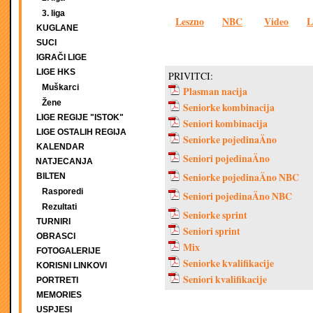
3. liga
Leszno
NBC
Video
L
KUGLANE
SUCI
IGRAČI LIGE
LIGE HKS
PRIVITCI:
Muškarci
Plasman nacija
Žene
Seniorke kombinacija
LIGE REGIJE "ISTOK"
Seniori kombinacija
LIGE OSTALIH REGIJA
Seniorke pojedinaÄno
KALENDAR
Seniori pojedinaÄno
NATJECANJA
Seniorke pojedinaÄno NBC
BILTEN
Rasporedi
Seniori pojedinaÄno NBC
Rezultati
Seniorke sprint
TURNIRI
Seniori sprint
OBRASCI
Mix
FOTOGALERIJE
Seniorke kvalifikacije
KORISNI LINKOVI
Seniori kvalifikacije
PORTRETI
MEMORIES
USPJESI