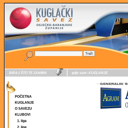
BIRAJ ŠTO TE ZANIMA
gdje sam:
KUGLANJE
POČETNA
KUGLANJE
O SAVEZU
KLUBOVI
1. liga
2. liga