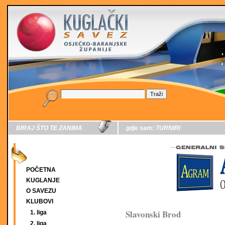
BIRAJ ŠTO TE ZANIMA
gdje sam:
TURNIRI
POČETNA
KUGLANJE
O SAVEZU
KLUBOVI
Slavonski Brod
1. liga
2. liga