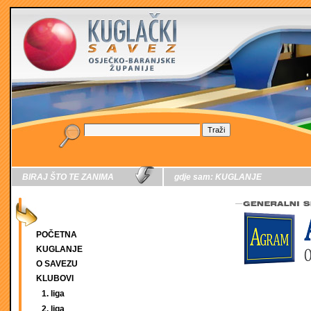
BIRAJ ŠTO TE ZANIMA
gdje sam:
KUGLANJE
POČETNA
KUGLANJE
O SAVEZU
KLUBOVI
1. liga
2. liga