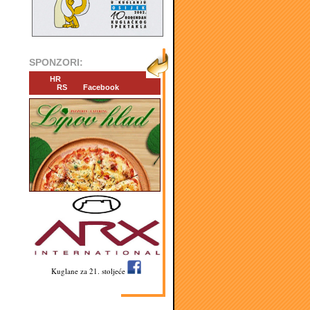
SPONZORI:
HR
RS
Facebook
Kuglane za 21. stoljeće