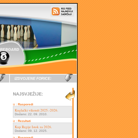
IZDVOJENE FORICE:
NAJSVJEŽIJE:
iz :
Rasporedi
Kuglački vikendi 2025.-2026.
Dodano: 22. 09. 2010.
iz :
Rezultati
Kup Regije Istok za 2026.
Dodano: 09. 12. 2025.
iz :
Rasporedi