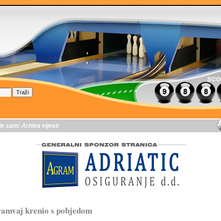
je sam:
Arhiva vijesti
amvaj krenio s pobjedom