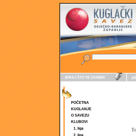
BIRAJ ŠTO TE ZANIMA
gd
POČETNA
KUGLANJE
O SAVEZU
KLUBOVI
Tr
1. liga
2. liga