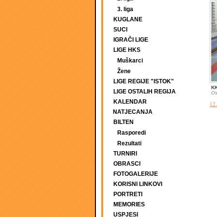
3. liga
KUGLANE
SUCI
IGRAČI LIGE
LIGE HKS
Muškarci
Žene
LIGE REGIJE "ISTOK"
KK
LIGE OSTALIH REGIJA
Os
KALENDAR
12.
NATJECANJA
BILTEN
Rasporedi
Rezultati
TURNIRI
OBRASCI
FOTOGALERIJE
KORISNI LINKOVI
PORTRETI
MEMORIES
USPJESI