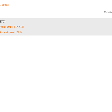
 Vrbas
M. Lio
ITCI:
Vrbas 2014-FINALE
Bozicni turnir 2014