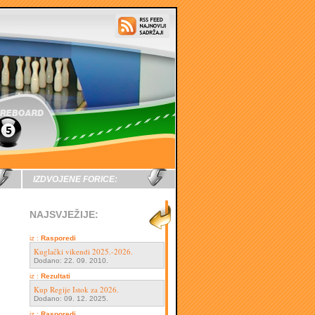
IZDVOJENE FORICE:
NAJSVJEŽIJE:
iz :
Rasporedi
Kuglački vikendi 2025.-2026.
Dodano: 22. 09. 2010.
iz :
Rezultati
Kup Regije Istok za 2026.
Dodano: 09. 12. 2025.
iz :
Rasporedi