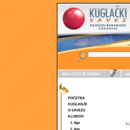
BIRAJ ŠTO TE ZANIMA
gd
POČETNA
KUGLANJE
O SAVEZU
KLUBOVI
V
1. liga
2. liga