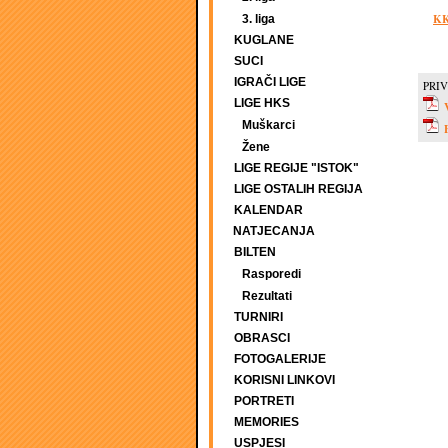
KK
3. liga
KUGLANE
SUCI
IGRAČI LIGE
PRIV
LIGE HKS
Muškarci
Žene
LIGE REGIJE "ISTOK"
LIGE OSTALIH REGIJA
KALENDAR
NATJECANJA
BILTEN
Rasporedi
Rezultati
TURNIRI
OBRASCI
FOTOGALERIJE
KORISNI LINKOVI
PORTRETI
MEMORIES
USPJESI