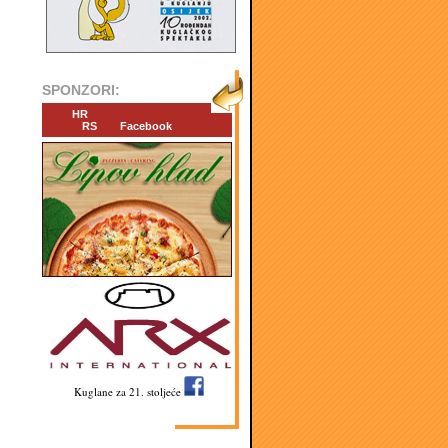
SPONZORI:
HR
RS
Facebook
Kuglane za 21. stoljeće