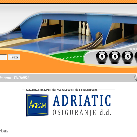
je sam:
TURNIRI
rbas