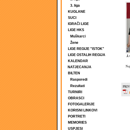
3. liga
KUGLANE
SUCI
IGRAČI LIGE
LIGE HKS
Muškarci
Žene
LIGE REGIJE "ISTOK"
LIGE OSTALIH REGIJA
Å 
KALENDAR
Naj
NATJECANJA
BILTEN
Rasporedi
Rezultati
PRIV
TURNIRI
OBRASCI
FOTOGALERIJE
KORISNI LINKOVI
PORTRETI
MEMORIES
USPJESI