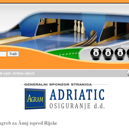
je sam:
Arhiva vijesti
greb za Äunj ispred Rijeke