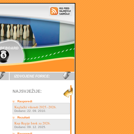
IZDVOJENE FORICE:
NAJSVJEŽIJE:
iz :
Rasporedi
Kuglački vikendi 2025.-2026.
Dodano: 22. 09. 2010.
iz :
Rezultati
Kup Regije Istok za 2026.
Dodano: 09. 12. 2025.
iz :
Rasporedi