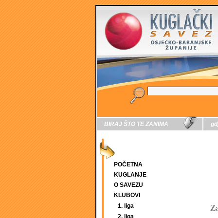
BIRAJ ŠTO TE ZANIMA
gd
POČETNA
KUGLANJE
O SAVEZU
KLUBOVI
Za
1. liga
2. liga