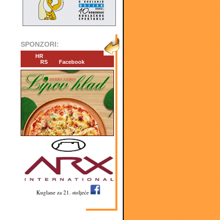
SPONZORI:
HR
RS
Facebook
Kuglane za 21. stoljeće