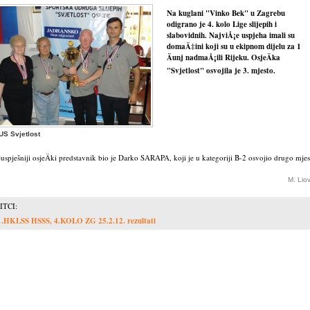
Na kuglani "Vinko Bek" u Zagrebu
odigrano je 4. kolo Lige slijepih i
slabovidnih. NajviÅ¡e uspjeha imali su
domaÄ‡ini koji su u ekipnom dijelu za 1
Äunj nadmaÅ¡ili Rijeku. OsjeÄka
"Svjetlost" osvojila je 3. mjesto.
US Svjetlost
uspješniji osjeÄki predstavnik bio je Darko SARAPA, koji je u kategoriji B-2 osvojio drugo mjes
M. Lio
ITCI:
1.HKLSS HSSS, 4.KOLO ZG 25.2.12. rezultati