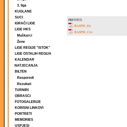
3. liga
KUGLANE
SUCI
PRIVITCI:
IGRAČI LIGE
RASPIS_En
LIGE HKS
RASPIS_Cro
Muškarci
Žene
LIGE REGIJE "ISTOK"
LIGE OSTALIH REGIJA
KALENDAR
NATJECANJA
BILTEN
Rasporedi
Rezultati
TURNIRI
OBRASCI
FOTOGALERIJE
KORISNI LINKOVI
PORTRETI
MEMORIES
USPJESI