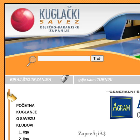
BIRAJ ŠTO TE ZANIMA
gdje sam:
TURNIRI
POČETNA
KUGLANJE
O SAVEZU
KLUBOVI
ZapreÅ¡iÄ‡
1. liga
2. liga