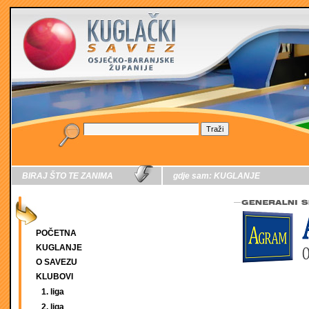
BIRAJ ŠTO TE ZANIMA
gdje sam:
KUGLANJE
POČETNA
KUGLANJE
O SAVEZU
KLUBOVI
1. liga
2. liga