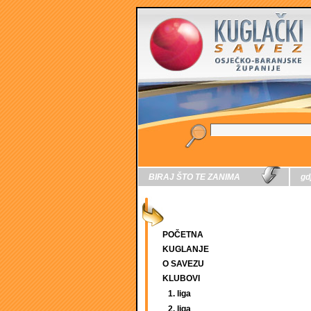
BIRAJ ŠTO TE ZANIMA
gd
POČETNA
KUGLANJE
O SAVEZU
KLUBOVI
1. liga
2. liga