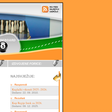
IZDVOJENE FORICE:
NAJSVJEŽIJE:
iz :
Rasporedi
Kuglački vikendi 2025.-2026.
Dodano: 22. 09. 2010.
iz :
Rezultati
Kup Regije Istok za 2026.
Dodano: 09. 12. 2025.
iz :
Rasporedi