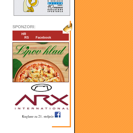
SPONZORI:
HR
RS
Facebook
Kuglane za 21. stoljeće