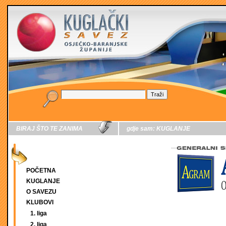
BIRAJ ŠTO TE ZANIMA
gdje sam:
KUGLANJE
POČETNA
KUGLANJE
O SAVEZU
KLUBOVI
1. liga
2. liga