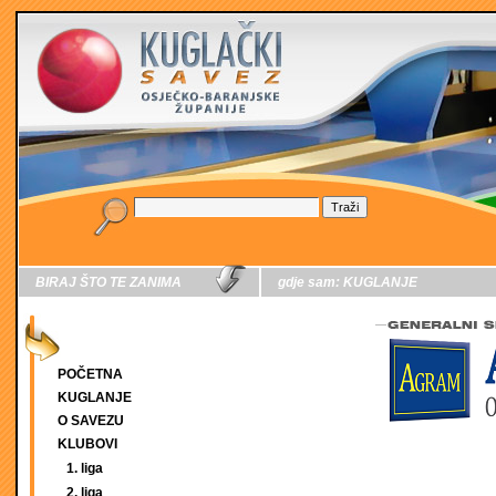
BIRAJ ŠTO TE ZANIMA
gdje sam:
KUGLANJE
POČETNA
KUGLANJE
O SAVEZU
KLUBOVI
1. liga
2. liga