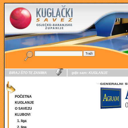
BIRAJ ŠTO TE ZANIMA
gdje sam:
KUGLANJE
POČETNA
KUGLANJE
O SAVEZU
KLUBOVI
1. liga
2. liga