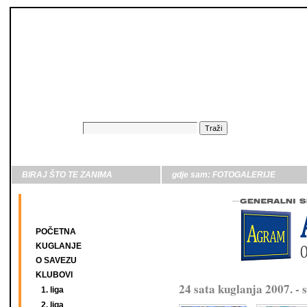
BIRAJ ŠTO TE ZANIMA
gdje sam:
FOTOGALERIJE
POČETNA
KUGLANJE
O SAVEZU
KLUBOVI
24 sata kuglanja 2007. - 
1. liga
2. liga