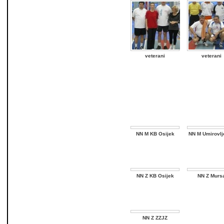
veterani
veterani
NN M KB Osijek
NN M Umirovlj
NN Z KB Osijek
NN Z Murs
NN Z ZZJZ