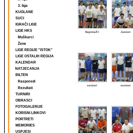
3. liga
KUGLANE
SUCI
IGRAČI LIGE
LIGE HKS
NajmlaÄ‘i
Juniori
Muškarci
Žene
LIGE REGIJE "ISTOK"
LIGE OSTALIH REGIJA
KALENDAR
NATJECANJA
BILTEN
Rasporedi
seniori
seniori
Rezultati
TURNIRI
OBRASCI
FOTOGALERIJE
KORISNI LINKOVI
PORTRETI
MEMORIES
USPJESI