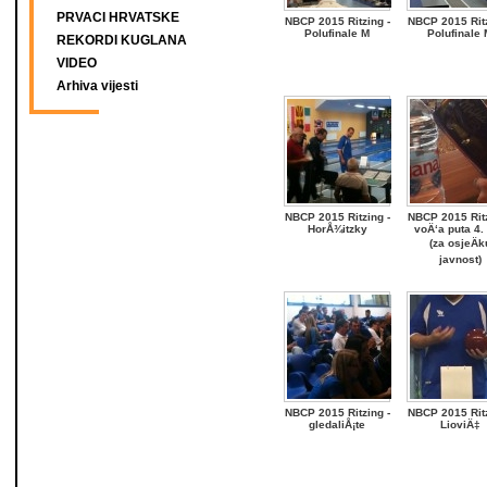
PRVACI HRVATSKE
NBCP 2015 Ritzing -
NBCP 2015 Ritz
Polufinale M
Polufinale 
REKORDI KUGLANA
VIDEO
Arhiva vijesti
NBCP 2015 Ritzing -
NBCP 2015 Ritz
HorÅ¾itzky
voÄ‘a puta 4.
(za osjeÄk
javnost)
NBCP 2015 Ritzing -
NBCP 2015 Ritz
gledaliÅ¡te
LioviÄ‡