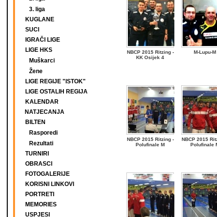
3. liga
KUGLANE
SUCI
IGRAČI LIGE
LIGE HKS
NBCP 2015 Ritzing -
M-Lupu-M
KK Osijek 4
Muškarci
Žene
LIGE REGIJE "ISTOK"
LIGE OSTALIH REGIJA
KALENDAR
NATJECANJA
BILTEN
Rasporedi
NBCP 2015 Ritzing -
NBCP 2015 Ritz
Rezultati
Polufinale M
Polufinale 
TURNIRI
OBRASCI
FOTOGALERIJE
KORISNI LINKOVI
PORTRETI
MEMORIES
USPJESI