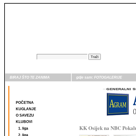
BIRAJ ŠTO TE ZANIMA
gdje sam:
FOTOGALERIJE
POČETNA
KUGLANJE
O SAVEZU
KLUBOVI
KK Osijek na NBC Pokalu 
1. liga
2. liga