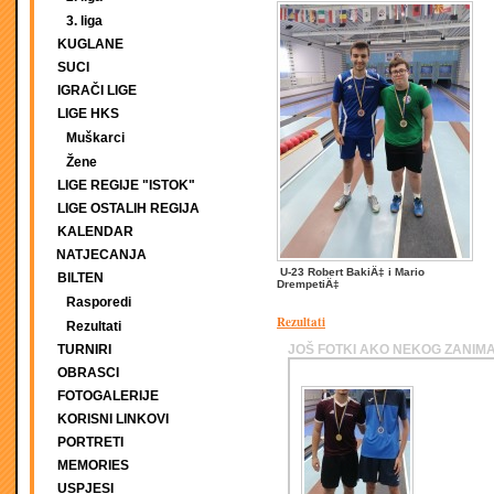
3. liga
KUGLANE
SUCI
IGRAČI LIGE
LIGE HKS
Muškarci
Žene
LIGE REGIJE "ISTOK"
LIGE OSTALIH REGIJA
KALENDAR
NATJECANJA
U-23 Robert BakiÄ‡ i Mario
BILTEN
DrempetiÄ‡
Rasporedi
Rezultati
Rezultati
TURNIRI
JOŠ FOTKI AKO NEKOG ZANIMA
OBRASCI
FOTOGALERIJE
KORISNI LINKOVI
PORTRETI
MEMORIES
USPJESI