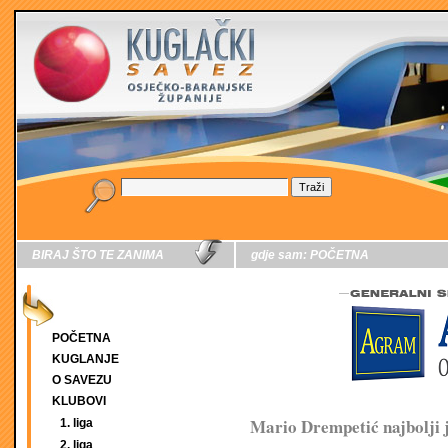
BIRAJ ŠTO TE ZANIMA
gdje sam:
POČETNA
POČETNA
KUGLANJE
O SAVEZU
KLUBOVI
Mario Drempetić najbolji 
1. liga
2. liga