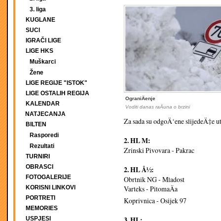
3. liga
KUGLANE
SUCI
IGRAČI LIGE
LIGE HKS
Muškarci
Žene
LIGE REGIJE "ISTOK"
LIGE OSTALIH REGIJA
OgraniÄenje
KALENDAR
Voditi danas raÄuna o brzini
NATJECANJA
Za sada su odgoÄ‘ene slijedeÄ‡e u
BILTEN
Rasporedi
2. HL M:
Rezultati
Zrinski Pivovara - Pakrac
TURNIRI
OBRASCI
2. HL Å½:
FOTOGALERIJE
Obrtnik NG - Mladost
KORISNI LINKOVI
Varteks - PitomaÄa
PORTRETI
Koprivnica - Osijek 97
MEMORIES
3. HL:
USPJESI