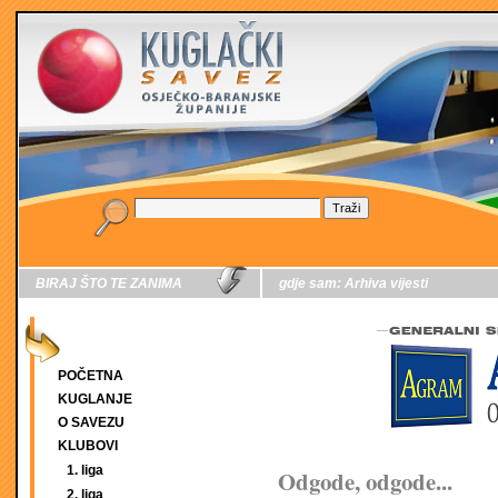
BIRAJ ŠTO TE ZANIMA
gdje sam:
Arhiva vijesti
POČETNA
KUGLANJE
O SAVEZU
KLUBOVI
1. liga
Odgode, odgode...
2. liga