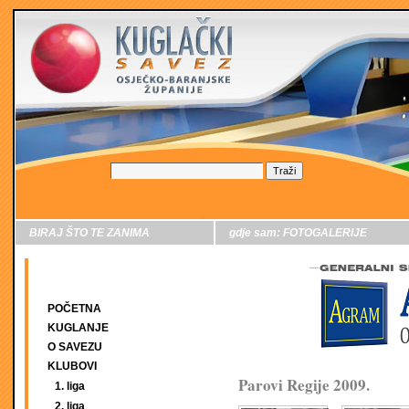
BIRAJ ŠTO TE ZANIMA
gdje sam:
FOTOGALERIJE
POČETNA
KUGLANJE
O SAVEZU
KLUBOVI
Parovi Regije 2009.
1. liga
2. liga