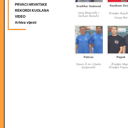
PRVACI HRVATSKE
Konikom Osi
GrafiÄar Vodovod
REKORDI KUGLANA
Ivica BegoviÄ‡ i
Å½eljko RupÄi
DuÅ¡an BaraÄ‡
VIDEO
Vanja Ret
Arhiva vijesti
Pakrac
Papuk
Davor Å tor i Darko
Å½eljko Majo
JozipoviÄ‡
Å½eljko Popo