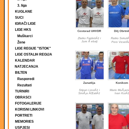
3. liga
KUGLANE
SUCI
IGRAČI LIGE
LIGE HKS
Cestorad UHVDR
Dilj Obrtni
Muškarci
Zlatko FajdetiÄ‡ i
Ratko SekuliÄ
Jure Å ebalj
Pero VeselÄ
Žene
LIGE REGIJE "ISTOK"
LIGE OSTALIH REGIJA
KALENDAR
NATJECANJA
BILTEN
Rasporedi
Zanatlija
Konikom
Rezultati
Stipan LioviÄ‡ i
Mario MuÅ¡ani
TURNIRI
SiniÅ¡a ÄŒaliÄ‡
Ivan KuiÄ
OBRASCI
FOTOGALERIJE
KORISNI LINKOVI
PORTRETI
MEMORIES
USPJESI