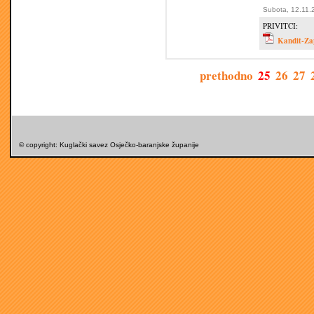
Subota, 12.11.
PRIVITCI:
Kandit-Za
prethodno
25
26
27
© copyright: Kuglački savez Osječko-baranjske županije