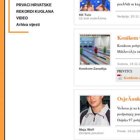
pruÅ¾ili su kug
PRVACI HRVATSKE
REKORDI KUGLANA
KK Tvin
Nedjelja, 20.11
VIDEO
Uz bok vodeÄ‡ima
Arhiva vijesti
Konikom O
Konikom pobjed
MiliÄeviÄ‡u i
Subota, 19.11.
Konikom-Zanatlija
PRIVITCI:
Konikom-Z
OsjeÄank
VeÄeras je na 
posljednjeg jes
Osijeka 97 pob
Maja Wolf
Petak, 18.11.2
Donijela preokret