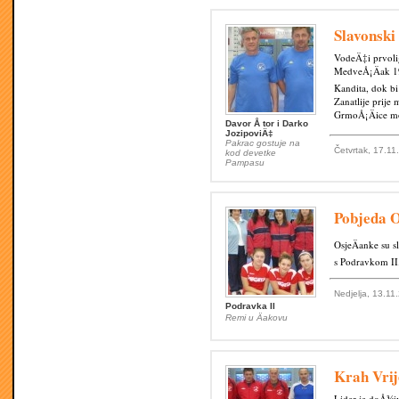
Slavonski
VodeÄ‡i prvoli
MedveÅ¡Äak 195
Kandita, dok b
Zanatlije prije
GrmoÅ¡Äice mog
Davor Å tor i Darko
JozipoviÄ‡
Pakrac gostuje na
Četvrtak, 17.11
kod devetke
Pampasu
Pobjeda O
OsjeÄanke su s
s Podravkom II
Nedjelja, 13.11
Podravka II
Remi u Äakovu
Krah Vrij
Lider je doÅ¾i