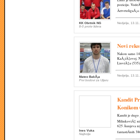
poziciju. VodeÄ
ÄetvrtoligaÅ¡a
KK Obrtnik NG
Nedjelja, 13.11
8-0 protiv lidera
Novi reko
Nakon samo 14 
KaÅ¡iÄ‡evoj. N
LioviÄ‡a (535) 
Nedjelja, 13.11
Mateo BakÅ¡a
Prvi bodovi za Uljaru
Kandit Pr
Konikom 
Kandit je dugo 
MilinkoviÄ‡ ni
625 Äunjeva ni
Ines Vuka
fantastiÄnih 38
Najbolja