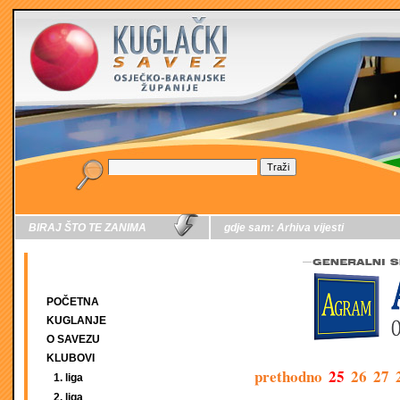
BIRAJ ŠTO TE ZANIMA
gdje sam:
Arhiva vijesti
POČETNA
KUGLANJE
O SAVEZU
KLUBOVI
prethodno
25
26
27
1. liga
2. liga