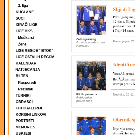
3. liga
Slijedi L
KUGLANE
PrvoligaÅ¡ima j
SUCI
12 dana. Slijed
IGRAČI LIGE
predstavnika. O
i Trilj (14 sati).
LIGE HKS
Muškarci
Zalaegerszeg
Ponedjeljak, 21
Gostuju u subotu na
Žene
Pampasu
LIGE REGIJE "ISTOK"
LIGE OSTALIH REGIJA
IdentiÄn
KALENDAR
NATJECANJA
VodeÄ‡i trojac 
BILTEN
BeliÅ¡Ä‡anima,
Rasporedi
derbiju protiv M
Rezultati
KK Koprivnica
Nedjelja, 20.11
TURNIRI
Pobjednice
polusezone
OBRASCI
FOTOGALERIJE
KORISNI LINKOVI
Obrtnik sp
PORTRETI
MEMORIES
Nije bilo neizv
domaÄ‡ina te p
USPJESI