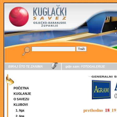
BIRAJ ŠTO TE ZANIMA
gdje sam:
FOTOGALERIJE
POČETNA
KUGLANJE
O SAVEZU
KLUBOVI
prethodno
18
19
1. liga
2. liga