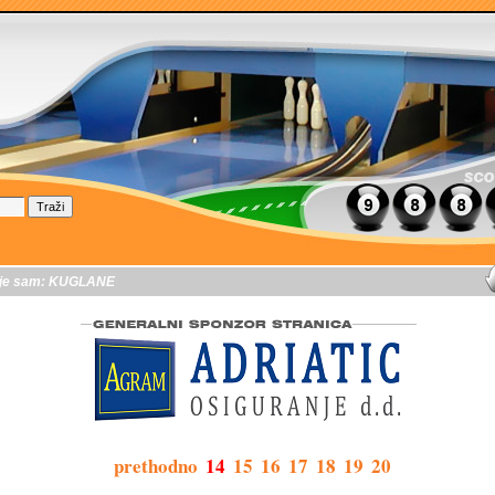
je sam:
KUGLANE
prethodno
14
15
16
17
18
19
20