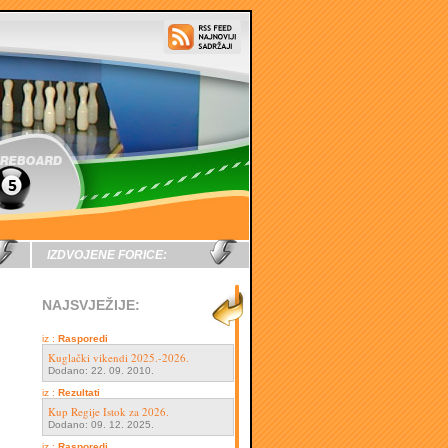
IZDVOJENE FORICE:
NAJSVJEŽIJE:
iz :
Rasporedi
Kuglački vikendi 2025.-2026.
Dodano: 22. 09. 2010.
iz :
Rezultati
Kup Regije Istok za 2026.
Dodano: 09. 12. 2025.
iz :
Rasporedi