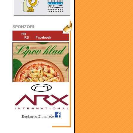
SPONZORI:
HR
RS
Facebook
Kuglane za 21. stoljeće