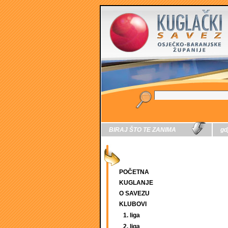
BIRAJ ŠTO TE ZANIMA
gd
POČETNA
KUGLANJE
O SAVEZU
KLUBOVI
1. liga
2. liga