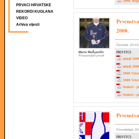
2008. Regij
PRVACI HRVATSKE
REKORDI KUGLANA
VIDEO
Prvenstva
Arhiva vijesti
2008.
Četvrtak, 20.03
PRIVITCI:
Mario MuÅ¡aniÄ‡
Å½upanijski prvak
mladi 2008
mladi 2008
2008 Veter
2008 Veter
Seniori - 
Seniori - 
Prvenstva
Ponedjeljak, 26
PRIVITCI: