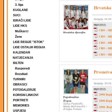
3. liga
Hrvatska -
KUGLANE
SUCI
Nedjelja, 04.05
IGRAČI LIGE
PRIVITCI:
LIGE HKS
CRO - SRB 
Muškarci
Hrvatska djevojke
CRO - SRB 
Žene
LIGE REGIJE "ISTOK"
CRO - SR
LIGE OSTALIH REGIJA
CRO - SRB 
KALENDAR
CRO - SRB 
NATJECANJA
BILTEN
Rasporedi
Prvenstva
Rezultati
TURNIRI
Nedjelja, 30.03
OBRASCI
PRIVITCI:
FOTOGALERIJE
2008 Regij
KORISNI LINKOVI
PojedinaÄno
PORTRETI
2008 Regij
Å¾ene
SaÅ¡a PavloviÄ‡,
MEMORIES
Marija MaÄ‘areviÄ‡ i
2008. Regi
Å½eljka Prskalo.
USPJESI