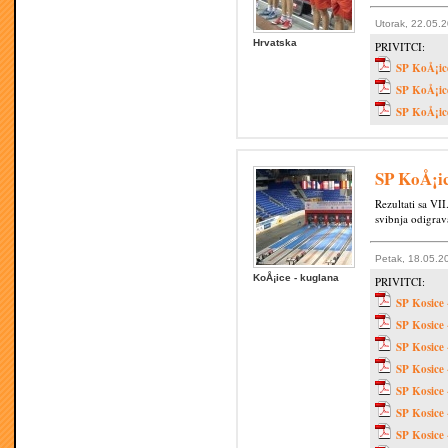
Utorak, 22.05.
Hrvatska
PRIVITCI:
SP KoÅ¡ic
SP KoÅ¡ice
SP KoÅ¡ice
SP KoÅ¡ic
Rezultati sa VI
svibnja odigra
Petak, 18.05.2
KoÅ¡ice - kuglana
PRIVITCI:
SP Kosice 
SP Kosice 
SP Kosice 
SP Kosice 
SP Kosice 
SP Kosice -
SP Kosice 