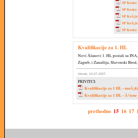
SP Kosice 
SP Kosice 
SP KoÅ¡ice
SP KoÅ¡ice
SP Kosice 
Kvalifikacije za 1. HL
Novi Älanovi 1. HL postali su INA
Zagreb, i Zanatlija, Slavonski Brod
Utorak, 10.07.2007.
PRIVITCI:
Kvalifikacije za 1 HL - muÅ¡ki
Kvalifikacije za 1 HL - Å¾ene
prethodno
15
16
17