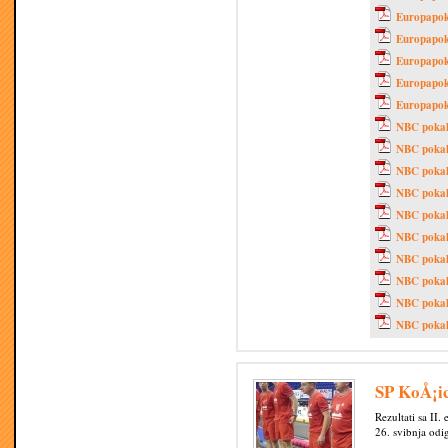
Europapoka
Europapoka
Europapoka
Europapoka
Europapoka
NBC pokal 
NBC pokal 
NBC pokal 
NBC pokal 
NBC pokal 
NBC pokal 
NBC pokal 
NBC pokal 
NBC pokal 
NBC pokal 
SP KoÅ¡ic
Rezultati sa II
26. svibnja odi