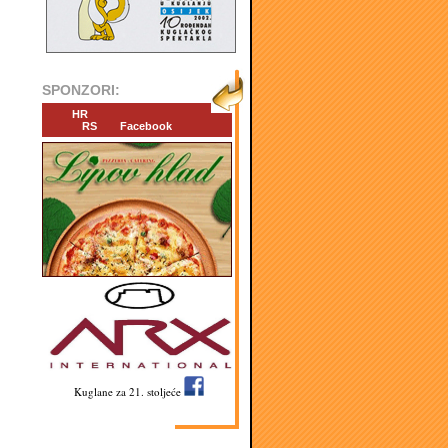
SPONZORI:
HR
RS
Facebook
Kuglane za 21. stoljeće