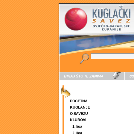
BIRAJ ŠTO TE ZANIMA
gd
POČETNA
KUGLANJE
O SAVEZU
KLUBOVI
1. liga
2. liga