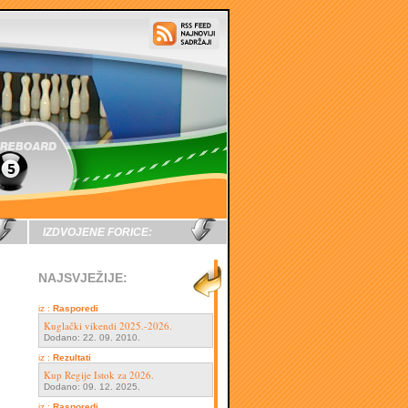
IZDVOJENE FORICE:
NAJSVJEŽIJE:
iz :
Rasporedi
Kuglački vikendi 2025.-2026.
Dodano: 22. 09. 2010.
iz :
Rezultati
Kup Regije Istok za 2026.
Dodano: 09. 12. 2025.
iz :
Rasporedi