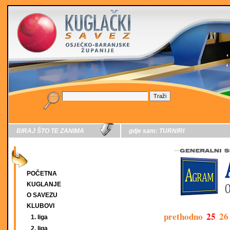
BIRAJ ŠTO TE ZANIMA
gdje sam:
TURNIRI
POČETNA
KUGLANJE
O SAVEZU
KLUBOVI
prethodno
25
26
1. liga
2. liga