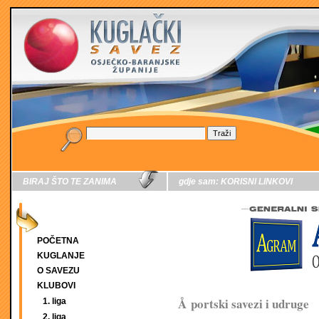
BIRAJ ŠTO TE ZANIMA
gdje sam:
KORISNI LINKOVI
POČETNA
KUGLANJE
O SAVEZU
KLUBOVI
Å portski savezi i udruge
1. liga
2. liga