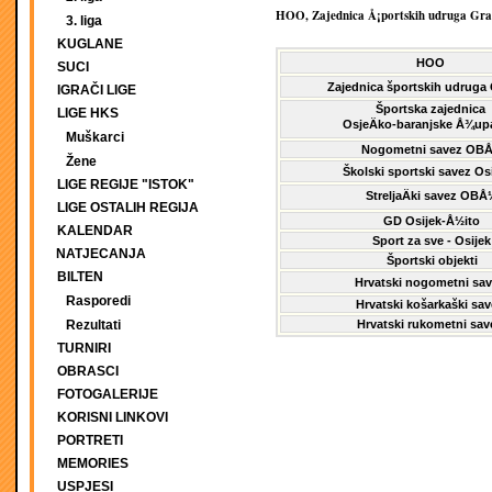
HOO, Zajednica Å¡portskih udruga Grad
3. liga
KUGLANE
HOO
SUCI
Zajednica športskih udruga 
IGRAČI LIGE
Športska zajednica
LIGE HKS
OsjeÄko-baranjske Å¾up
Muškarci
Nogometni savez OB
Žene
Školski sportski savez Os
LIGE REGIJE "ISTOK"
StreljaÄki savez OBÅ
LIGE OSTALIH REGIJA
GD Osijek-Å½ito
KALENDAR
Sport za sve - Osijek
NATJECANJA
Športski objekti
BILTEN
Hrvatski nogometni sa
Rasporedi
Hrvatski košarkaški sa
Rezultati
Hrvatski rukometni sav
TURNIRI
OBRASCI
FOTOGALERIJE
KORISNI LINKOVI
PORTRETI
MEMORIES
USPJESI