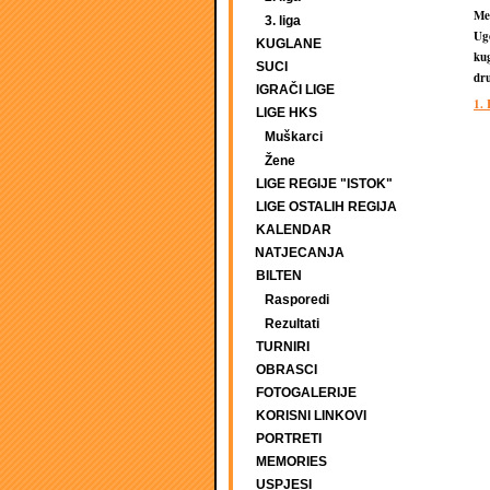
Mer
3. liga
Ugo
KUGLANE
ku
SUCI
dr
IGRAČI LIGE
1.
LIGE HKS
Muškarci
Žene
LIGE REGIJE "ISTOK"
LIGE OSTALIH REGIJA
KALENDAR
NATJECANJA
BILTEN
Rasporedi
Rezultati
TURNIRI
OBRASCI
FOTOGALERIJE
KORISNI LINKOVI
PORTRETI
MEMORIES
USPJESI