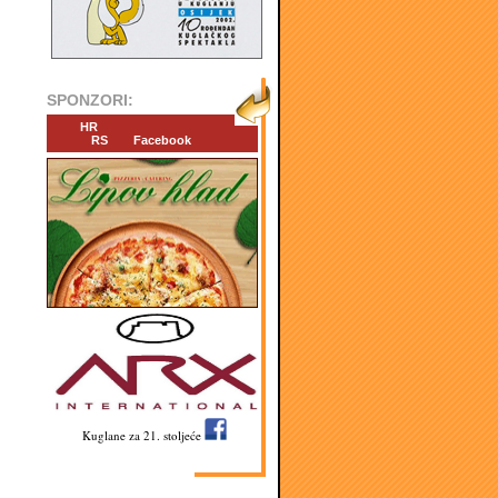
SPONZORI:
HR
RS
Facebook
Kuglane za 21. stoljeće