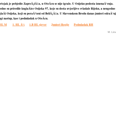
tojak je pobjedio ZapreÅ¡iÄ‡a, u OtoÄcu se nije igralo. U Osijeku podosta iznenaÄ‘enja.
dno su priredile kuglaÄice Osijeka 97, koje su dosta uvjerljivo svladale Rijeku, a neugodno
glaÄi Osijeka, koji su poraÅ¾eni od BeliÅ¡Ä‡a. U Slavonskom Brodu danas juniori odraÄ‘u
ugi nastup, kao i podmladak u OtoÄcu.
 HL M
1. HL Å½
1.B HL sjever
Juniori Regije
Podmladak RH
M. Lio