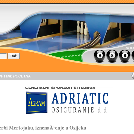
je sam:
POČETNA
rbi Mertojaku, iznenaÄ‘enje u Osijeku