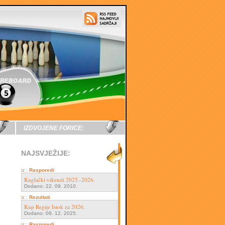
IZDVOJENE FORICE:
NAJSVJEŽIJE:
iz :
Rasporedi
Kuglački vikendi 2025.-2026.
Dodano: 22. 09. 2010.
iz :
Rezultati
Kup Regije Istok za 2026.
Dodano: 09. 12. 2025.
iz :
Rasporedi