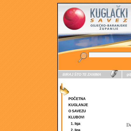
BIRAJ ŠTO TE ZANIMA
gd
POČETNA
KUGLANJE
O SAVEZU
KLUBOVI
De
1. liga
2. liga