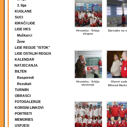
3. liga
KUGLANE
SUCI
IGRAČI LIGE
LIGE HKS
Hrvatska - Srbija
Djevojke na s
skupna
Muškarci
Žene
LIGE REGIJE "ISTOK"
LIGE OSTALIH REGIJA
KALENDAR
NATJECANJA
BILTEN
Rasporedi
Hrvatska - Srbija
Glavni sud
Rezultati
otvorenje
Milorad Marko
TURNIRI
OBRASCI
FOTOGALERIJE
KORISNI LINKOVI
PORTRETI
MEMORIES
USPJESI