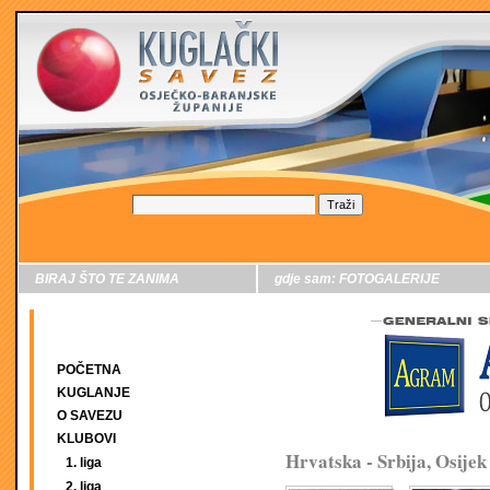
BIRAJ ŠTO TE ZANIMA
gdje sam:
FOTOGALERIJE
POČETNA
KUGLANJE
O SAVEZU
KLUBOVI
Hrvatska - Srbija, Osijek
1. liga
2. liga