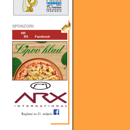
SPONZORI:
HR
RS
Facebook
Kuglane za 21. stoljeće