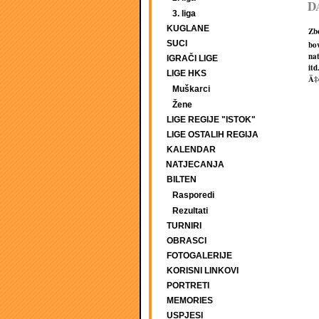
D
3. liga
KUGLANE
Zbo
SUCI
bow
na
IGRAČI LIGE
itd
LIGE HKS
Ä‡e
Muškarci
Žene
LIGE REGIJE "ISTOK"
LIGE OSTALIH REGIJA
KALENDAR
NATJECANJA
BILTEN
Rasporedi
Rezultati
TURNIRI
OBRASCI
FOTOGALERIJE
KORISNI LINKOVI
PORTRETI
MEMORIES
USPJESI