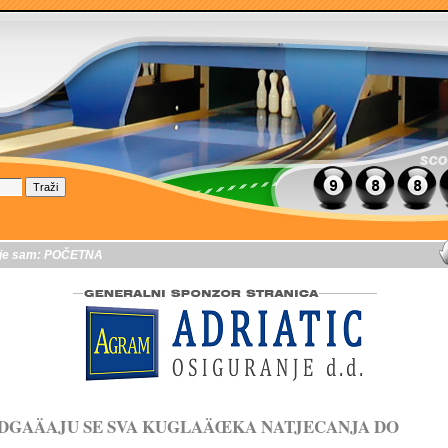
je sam:
POČETNA
DGAÄAJU SE SVA KUGLAÄŒKA NATJECANJA DO