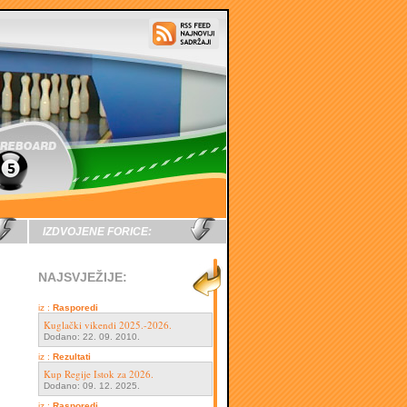
IZDVOJENE FORICE:
NAJSVJEŽIJE:
iz :
Rasporedi
Kuglački vikendi 2025.-2026.
Dodano: 22. 09. 2010.
iz :
Rezultati
Kup Regije Istok za 2026.
Dodano: 09. 12. 2025.
iz :
Rasporedi