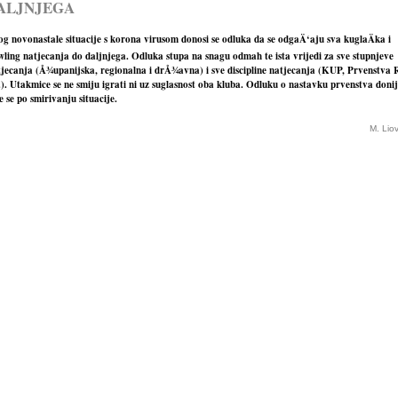
ALJNJEGA
g novonastale situacije s korona virusom donosi se odluka da se odgaÄ‘aju sva kuglaÄka i
ling natjecanja do daljnjega. Odluka stupa na snagu odmah te ista vrijedi za sve stupnjeve
tjecanja (Å¾upanijska, regionalna i drÅ¾avna) i sve discipline natjecanja (KUP, Prvenstva
.). Utakmice se ne smiju igrati ni uz suglasnost oba kluba. Odluku o nastavku prvenstva donij
 se po smirivanju situacije.
M. Lio