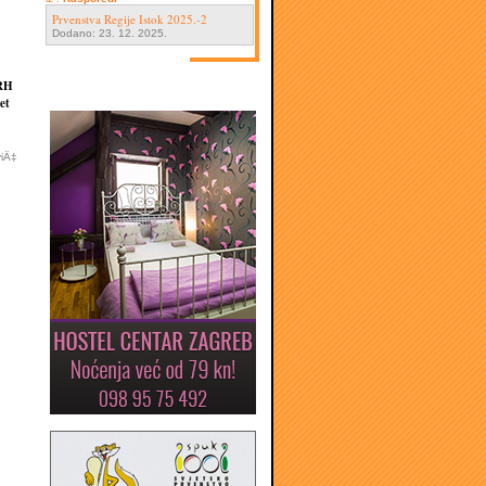
Prvenstva Regije Istok 2025.-2
Dodano: 23. 12. 2025.
 RH
et
viÄ‡