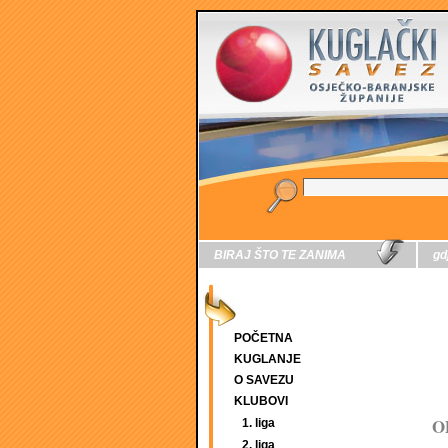
BIRAJ ŠTO TE ZANIMA
gd
POČETNA
KUGLANJE
O SAVEZU
KLUBOVI
O
1. liga
2. liga