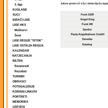
Adrese proizvoÄ‘aÄa i dobavljaÄa kugla
3. liga
KUGLANE
SUCI
Funk GER
Kegel King
IGRAČI LIGE
Funk HR
LIGE HKS
Syndur
Muškarci
Pauly Kegelbahnen GmbH
Žene
Devetka
LIGE REGIJE "ISTOK"
Katalog
LIGE OSTALIH REGIJA
KALENDAR
NATJECANJA
BILTEN
Rasporedi
Rezultati
TURNIRI
OBRASCI
FOTOGALERIJE
KORISNI LINKOVI
PORTRETI
MEMORIES
USPJESI