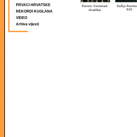
PRVACI HRVATSKE
Parovi: Cestorad-
SaÅ¡a Pavlov
610
GrafiÄar
REKORDI KUGLANA
VIDEO
Arhiva vijesti