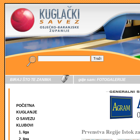
BIRAJ ŠTO TE ZANIMA
gdje sam:
FOTOGALERIJE
POČETNA
KUGLANJE
O SAVEZU
KLUBOVI
Prvenstva Regije Istok z
1. liga
2. liga