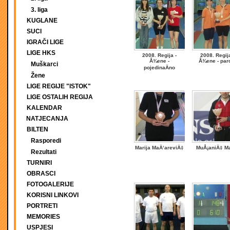
3. liga
KUGLANE
SUCI
IGRAČI LIGE
LIGE HKS
2008. Regija -
2008. Regija
Å¾ene -
Å¾ene - par
Muškarci
pojedinaÄno
Žene
LIGE REGIJE "ISTOK"
LIGE OSTALIH REGIJA
KALENDAR
NATJECANJA
BILTEN
Rasporedi
Marija MaÄ‘areviÄ‡
MuÅ¡aniÄ‡ Ma
Rezultati
TURNIRI
OBRASCI
FOTOGALERIJE
KORISNI LINKOVI
PORTRETI
MEMORIES
USPJESI