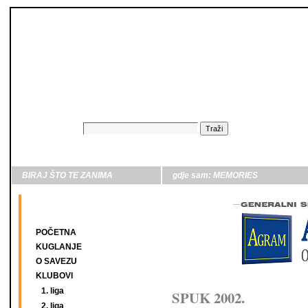
BIRAJ ŠTO TE ZANIMA
gdje sam:
MEMORIES
POČETNA
KUGLANJE
O SAVEZU
KLUBOVI
1. liga
SPUK 2002.
2. liga