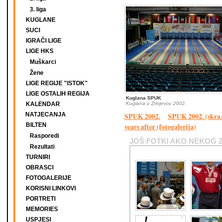
3. liga
KUGLANE
SUCI
IGRAČI LIGE
LIGE HKS
Muškarci
Žene
LIGE REGIJE "ISTOK"
LIGE OSTALIH REGIJA
Kuglana SPUK
KALENDAR
Kuglana u Zrinjevcu 2002.
NATJECANJA
SPUK 2002.
SPUK 2002. (skra
BILTEN
years after (fotogalerija)
Rasporedi
JOŠ FOTKI AKO NEKOG 
Rezultati
TURNIRI
OBRASCI
FOTOGALERIJE
KORISNI LINKOVI
PORTRETI
MEMORIES
USPJESI