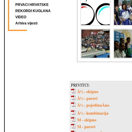
PRVACI HRVATSKE
REKORDI KUGLANA
VIDEO
Arhiva vijesti
PRIVITCI:
Å½ - ekipno
Å½ - parovi
Å½ - pojedinaÄno
Å½ - kombinacija
M - ekipno
M - parovi