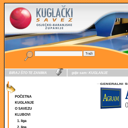
BIRAJ ŠTO TE ZANIMA
gdje sam:
KUGLANJE
POČETNA
KUGLANJE
O SAVEZU
KLUBOVI
1. liga
2. liga