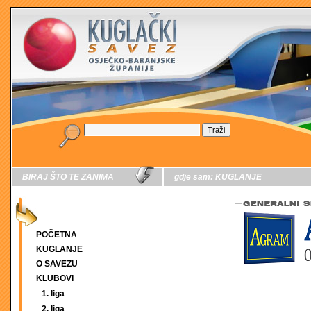
BIRAJ ŠTO TE ZANIMA
gdje sam:
KUGLANJE
POČETNA
KUGLANJE
O SAVEZU
KLUBOVI
1. liga
2. liga