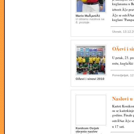
kuglanama u Be
izborit Ä‡e pra
Ä‡e se odrÅ¾ati
Mario MuÅ¡aniÄ‡
U obranu naslova sa
kuglani "Pampas
6. pozicije
Utorak, 13.12.2
OÄevi i s
U petak, 23. pr
redu, kuglaÄki 
Ponedjeljak, 12
OÄevi i sinovi 2010
Naslovi u 
Kadeti Konikom 
su se kadetkinj
godinu. Finale
odrÅ¾at Ä‡e se 
u 17 sati.
Konikom Osijek
obranio naslov