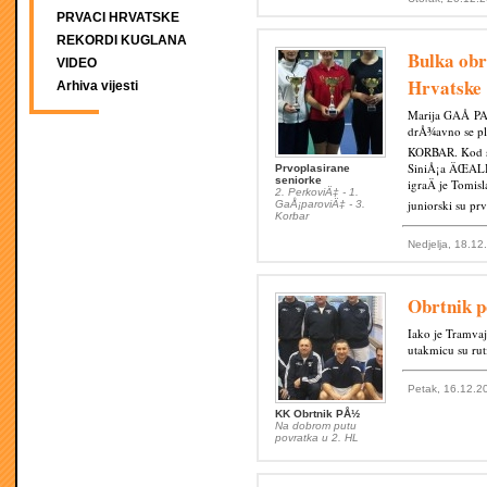
PRVACI HRVATSKE
REKORDI KUGLANA
Bulka obr
VIDEO
Hrvatske
Arhiva vijesti
Marija GAÅ PAR
drÅ¾avno se pl
KORBAR. Kod se
SiniÅ¡a ÄŒALI
Prvoplasirane
seniorke
igraÄ je To
2. PerkoviÄ‡ - 1.
juniorski su pr
GaÅ¡paroviÄ‡ - 3.
Korbar
Nedjelja, 18.12
Obrtnik p
Iako je Tramvaj
utakmicu su ruti
Petak, 16.12.2
KK Obrtnik PÅ½
Na dobrom putu
povratka u 2. HL