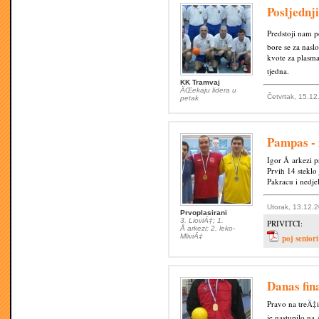
Posljednji
Predstoji nam p
bore se za nasl
kvote za plasma
tjedna.
KK Tramvaj
ÄŒekaju lidera u
Četvrtak, 15.12
petak
Pampas - 
Igor Å arkezi 
Prvih 14 steklo
Pakracu i nedje
Utorak, 13.12.2
Prvoplasirani
3. LioviÄ‡; 1.
PRIVITCI:
Å arkezi; 2. leko-
MliviÄ‡
poj senior
Danas fin
Pravo na treÄ‡i
je nastupilo na