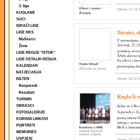
3. liga
OÄevi i sinovi -
Srijeda, 21.12.
KUGLANE
Å¾rijeb
SUCI
IGRAČI LIGE
Turniri, s
LIGE HKS
Muškarci
U prostorijama
Äetvrtak, 22.1
Žene
gradskog saveza
LIGE REGIJE "ISTOK"
Å¾eli aktivno p
LIGE OSTALIH REGIJA
Za oÄeve i sino
Vlado HrkaÄ
KALENDAR
prostorijama ku
ÄŒovjek za turnire
NATJECANJA
BILTEN
Utorak, 20.12.2
Rasporedi
Rezultati
KuglaÄi 
TURNIRI
OBRASCI
JuÄer su u Hrv
Å¡portaÅ¡i i Å¡
FOTOGALERIJE
prema izboru Gl
KORISNI LINKOVI
udruga i savez
PORTRETI
MeÄ‘u laureatim
Konikom u HNK
Najbolji Å¡portski
MEMORIES
kolektiv Osijeka
USPJESI
Utorak, 20.12.2