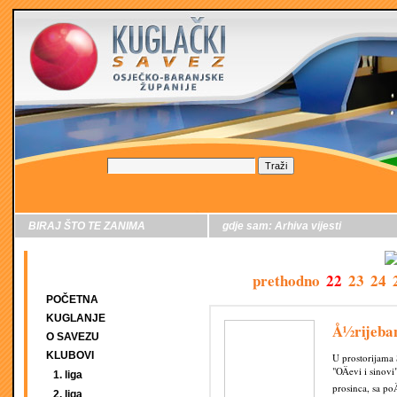
BIRAJ ŠTO TE ZANIMA
gdje sam:
Arhiva vijesti
prethodno
22
23
24
POČETNA
KUGLANJE
Å½rijebani
O SAVEZU
KLUBOVI
U prostorijama 
"OÄevi i sinovi
1. liga
prosinca, sa po
2. liga