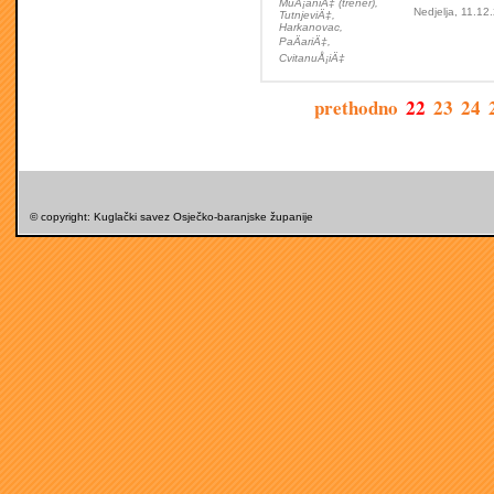
MuÅ¡aniÄ‡ (trener),
Nedjelja, 11.12
TutnjeviÄ‡,
Harkanovac,
PaÄariÄ‡,
CvitanuÅ¡iÄ‡
prethodno
22
23
24
© copyright: Kuglački savez Osječko-baranjske županije