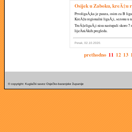
Osijek u Zaboku, kreÄ‡u r
PrvoligaÅ¡ka je pauza, osim za B liga
KreÄ‡u regionalni ligaÅ¡i, sezonu u 
TreÄ‡eligaÅ¡i nisu nastupali skoro 7 m
lijeÄniÄkih pregleda.
Petak, 02.10.2020.
prethodno
11
12
13
© copyright: Kuglački savez Osječko-baranjske županije