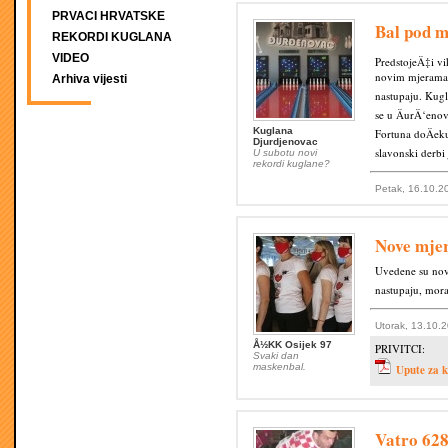
PRVACI HRVATSKE
Bal pod m
REKORDI KUGLANA
VIDEO
PredstojeÄ‡i vi
novim mjerama. 
Arhiva vijesti
nastupaju. Kugl
se u ÄurÄ‘enov
Kuglana
Fortuna doÄeku
Djurdjenovac
slavonski derbi
U subotu novi
rekordi kuglane?
Petak, 16.10.2
Nove mje
Uvedene su nove
nastupaju, mora
Utorak, 13.10.
Å½KK Osijek 97
PRIVITCI:
Svaki dan
maskenbal.
Upute za k
Vatro 62