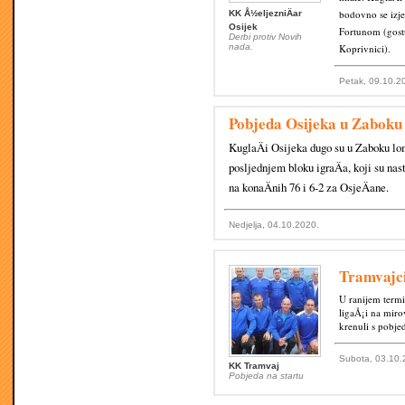
bodovno se izj
KK Å½eljezniÄar
Osijek
Fortunom (gost
Derbi protiv Novih
nada.
Koprivnici).
Petak, 09.10.2
Pobjeda Osijeka u Zaboku
KuglaÄi Osijeka dugo su u Zaboku lom
posljednjem bloku igraÄa, koji su nast
na konaÄnih 76 i 6-2 za OsjeÄane.
Nedjelja, 04.10.2020.
Tramvajci
U ranijem termi
ligaÅ¡i na miro
krenuli s pobj
Subota, 03.10.
KK Tramvaj
Pobjeda na startu