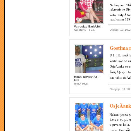
Na kuglani "HÅ½
rekreativne Div
kolo obiljeÅ¾io
rezultatom 628 
Vatroslav BariÅ¡iÄ‡
Na startu - 628.
Utorak, 13.10.
Gostima n
U 1. HL muÅ¡ka
vodio sve do za
OsjeÄanke su u
ÄiÅ¡Ä‡enje. Ka
Milan TutnjeviÄ‡ -
kao takvi doÄ
605
IgraÄ kola
Nedjelja, 11.10
OsjeÄank
Nakon tjedna pa
Å½KK Osijek 97
u prva tri kola,
imale. KuglaÄi