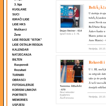
3. liga
BeliÅ¡Ä‡a
KUGLANE
U derbiju dvaj
SUCI
beliÅ¡Ä‡anskom, 
IGRAČI LIGE
susret Novih na
LIGE HKS
BoÅ¾idar Kraja
Muškarci
Dejan Steiner - 614
ÄakovÄanke u
IgraÄ kola u 3. HL
Žene
Matrix jedini s
LIGE REGIJE "ISTOK"
Auto Matrix) - 
LIGE OSTALIH REGIJA
Nedjelja, 18.10
KALENDAR
NATJECANJA
BILTEN
Rekordi i
Rasporedi
U 1. HL muÅ¡ka
Rezultati
su odigrale slab
TURNIRI
iako je do posl
OBRASCI
Ä‘urÄ‘enovaÄk
FOTOGALERIJE
Tomislav ÄŒaÄiÄ‡
donijeli odliÄ
KORISNI LINKOVI
- 670
Novi rekorder
PORTRETI
kuglaneu
Nedjelja, 18.10
ÄurÄ‘enovcu
MEMORIES
USPJESI