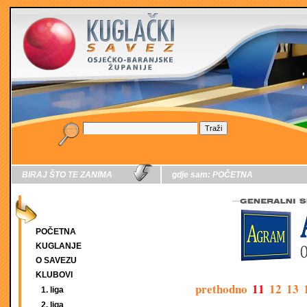
BIRAJ ŠTO TE ZANIMA
gdje sam:
POČETNA
POČETNA
KUGLANJE
O SAVEZU
KLUBOVI
prethodno
11
12
13
1. liga
2. liga