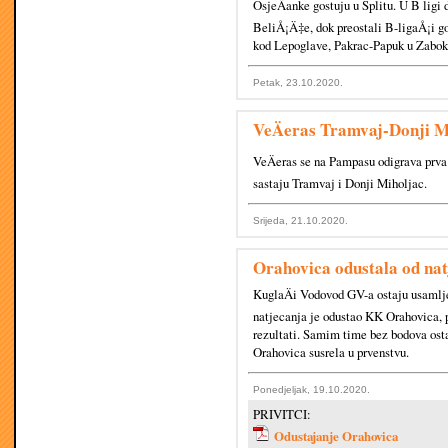
OsjeÄanke gostuju u Splitu. U B ligi
BeliÅ¡Ä‡e, dok preostali B-ligaÅ¡i go
kod Lepoglave, Pakrac-Papuk u Zaboku
Petak, 23.10.2020.
VeÄeras Tramvaj-Donji M
VeÄeras se na Pampasu odigrava prva 
sastaju Tramvaj i Donji Miholjac.
Srijeda, 21.10.2020.
Orahovica odustala od na
KuglaÄi Vodovod GV-a ostaju usamlje
natjecanja je odustao KK Orahovica, 
rezultati. Samim time bez bodova osta
Orahovica susrela u prvenstvu.
Ponedjeljak, 19.10.2020.
PRIVITCI:
Odustajanje Orahovica