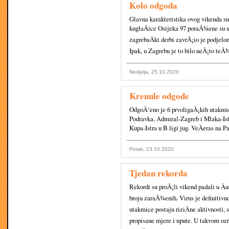
Kolo odgoda
Glavna karakteristika ovog vikenda s
kuglaÄice Osijeka 97 poraÅ¾ene su 
zagrebaÄki derbi zavrÅ¡io je podjelo
Ipak, u Zagrebu je to bilo neÅ¡to teÅ
Nedjelja, 25.10.2020.
Krenule odgode
OdgoÄ‘eno je 6 prvoligaÅ¡kih utakmi
Podravka, Admiral-Zagreb i Mlaka-Ist
Kupa-Istra u B ligi jug. VeÄeras na 
Petak, 23.10.2020.
Tjedan rekorda
Rekordi su proÅ¡li vikend padali u Äu
broju zaraÅ¾enih. Virus je definitivno
utakmice postaju riziÄne aktivnosti, s
propisane mjere i upute. U takvom ozra