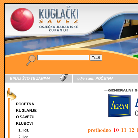
BIRAJ ŠTO TE ZANIMA
gdje sam:
POČETNA
POČETNA
KUGLANJE
O SAVEZU
KLUBOVI
prethodno
10
11
12
1. liga
2. liga