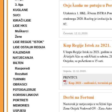
OsjeÄanke ne putuju u Por
3. liga
KUGLANE
Utakmica 1. HKL Å¾ena ISTRA PoreÄ
SUCI
studenoga 2020. Razlog je izolacija
IGRAČI LIGE
97.
LIGE HKS
Muškarci
Četvrtak, 12.11.2020.
Žene
LIGE REGIJE "ISTOK"
Kup Regije Istok za 2021.
LIGE OSTALIH REGIJA
U kupu Regije Istok za 2021. godinu 
KALENDAR
Å½rijeb Ä‡e se odrÅ¾ati u subotu, 21
NATJECANJA
Osijeku, sa poÄetkom u 15 sati.
BILTEN
Rasporedi
Srijeda, 11.11.2020.
Rezultati
PRIVITCI:
TURNIRI
Kup 2021 - sudionici, termini.p
OBRASCI
FOTOGALERIJE
KORISNI LINKOVI
Derbi na Fortuni
PORTRETI
Nastavak je natjecanja u veÄ‡ini liga
MEMORIES
Zone Osijek Vodovod GV - Zara-Auto 
USPJESI