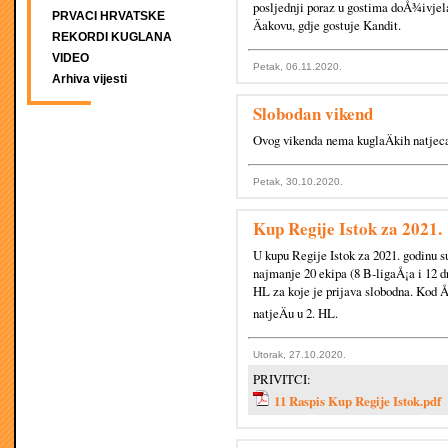
posljednji poraz u gostima doÅ¾ivjela 
PRVACI HRVATSKE
Äakovu, gdje gostuje Kandit.
REKORDI KUGLANA
VIDEO
Petak, 06.11.2020.
Arhiva vijesti
Slobodan vikend
Ovog vikenda nema kuglaÄkih natjec
Petak, 30.10.2020.
Kup Regije Istok za 2021.
U kupu Regije Istok za 2021. godinu s
najmanje 20 ekipa (8 B-ligaÅ¡a i 12 d
HL za koje je prijava slobodna. Kod Å
natjeÄu u 2. HL.
Utorak, 27.10.2020.
PRIVITCI:
11 Raspis Kup Regije Istok.pdf