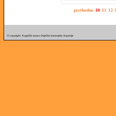
prethodno
10
11
12
© copyright: Kuglački savez Osječko-baranjske županije