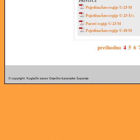
PRIVITCI:
PojedinaÄno regije U-23 M
PojedinaÄno regije U-23 Å½
Parovi regije U-23 M
PojedinaÄno regije U-18 M
prethodno
4
5
6
© copyright: Kuglački savez Osječko-baranjske županije