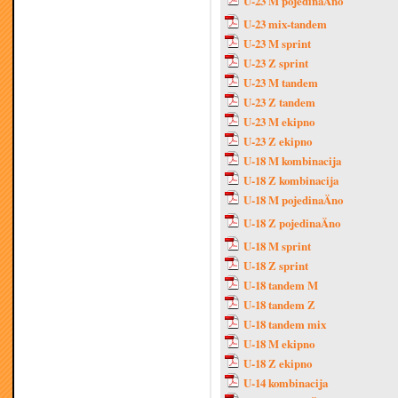
U-23 M pojedinaÄno
U-23 mix-tandem
U-23 M sprint
U-23 Z sprint
U-23 M tandem
U-23 Z tandem
U-23 M ekipno
U-23 Z ekipno
U-18 M kombinacija
U-18 Z kombinacija
U-18 M pojedinaÄno
U-18 Z pojedinaÄno
U-18 M sprint
U-18 Z sprint
U-18 tandem M
U-18 tandem Z
U-18 tandem mix
U-18 M ekipno
U-18 Z ekipno
U-14 kombinacija