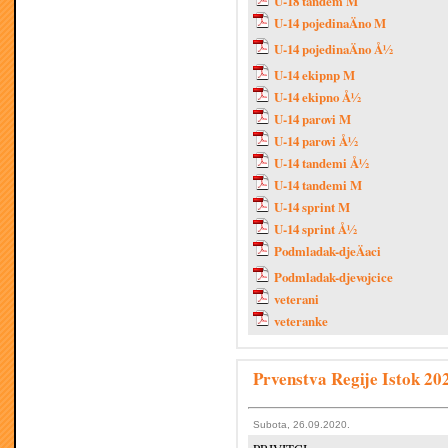
U-18 tandem M
U-14 pojedinaÄno M
U-14 pojedinaÄno Å½
U-14 ekipnp M
U-14 ekipno Å½
U-14 parovi M
U-14 parovi Å½
U-14 tandemi Å½
U-14 tandemi M
U-14 sprint M
U-14 sprint Å½
Podmladak-djeÄaci
Podmladak-djevojcice
veterani
veteranke
Prvenstva Regije Istok 20
Subota, 26.09.2020.