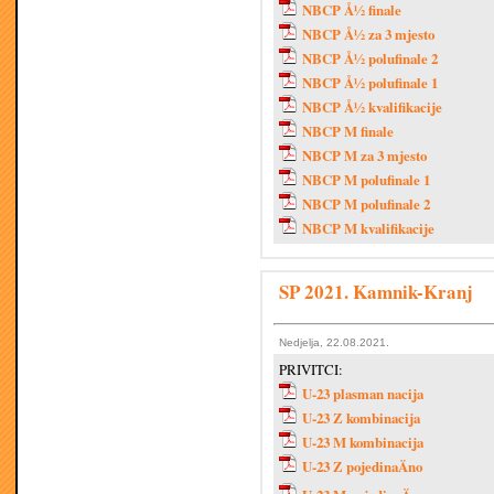
NBCP Å½ finale
NBCP Å½ za 3 mjesto
NBCP Å½ polufinale 2
NBCP Å½ polufinale 1
NBCP Å½ kvalifikacije
NBCP M finale
NBCP M za 3 mjesto
NBCP M polufinale 1
NBCP M polufinale 2
NBCP M kvalifikacije
SP 2021. Kamnik-Kranj
Nedjelja, 22.08.2021.
PRIVITCI:
U-23 plasman nacija
U-23 Z kombinacija
U-23 M kombinacija
U-23 Z pojedinaÄno