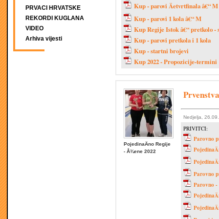
Kup - parovi Äetvrtfinala â€“ M
PRVACI HRVATSKE
Kup - parovi 1 kola â€“ M
REKORDI KUGLANA
VIDEO
Kup Regije Istok â€“ pretkolo - 
Arhiva vijesti
Kup - parovi pretkola i 1 kola
Kup - startni brojevi
Kup 2022 - Propozicije-termini
Prvenstva
Nedjelja, 26.09
PRIVITCI:
Parovno pr
PojedinaÄno Regije
PojedinaÄ
- Å¾ene 2022
PojedinaÄ
Parovno p
Parovno -
PojedinaÄ
PojedinaÄ