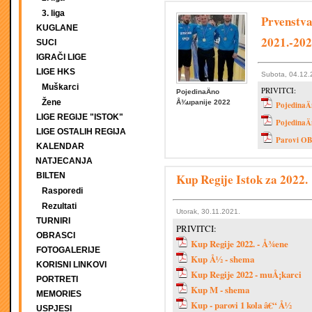
3. liga
Prvenstva
KUGLANE
2021.-202
SUCI
IGRAČI LIGE
LIGE HKS
Subota, 04.12.
Muškarci
PRIVITCI:
PojedinaÄno
Žene
Å¾upanije 2022
PojedinaÄ
LIGE REGIJE "ISTOK"
Pojedina
LIGE OSTALIH REGIJA
Parovi O
KALENDAR
NATJECANJA
BILTEN
Kup Regije Istok za 2022.
Rasporedi
Rezultati
Utorak, 30.11.2021.
TURNIRI
PRIVITCI:
OBRASCI
Kup Regije 2022. - Å¾ene
FOTOGALERIJE
Kup Å½ - shema
KORISNI LINKOVI
Kup Regije 2022 - muÅ¡karci
PORTRETI
Kup M - shema
MEMORIES
Kup - parovi 1 kola â€“ Å½
USPJESI