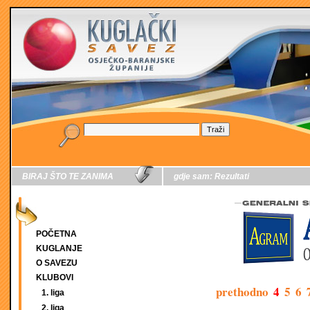
BIRAJ ŠTO TE ZANIMA
gdje sam:
Rezultati
POČETNA
KUGLANJE
O SAVEZU
KLUBOVI
prethodno
4
5
6
1. liga
2. liga