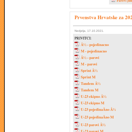
Parovi jun
Prvenstva Hrvatske za 202
Nedjelja, 17.10.2021.
PRIVITCI:
Å½ - pojedinacno
M - pojedinacno
Å½ - parovi
M - parovi
Sprint Å½
Sprint M
Tandem Å½
Tandem M
U-23 ekipno Å½
U-23 ekipno M
U-23 pojedinaÄno Å½
U-23 pojedinaÄno M
U-23 parovi Å½
U-23 parovi M