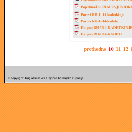
PojedinaÄno RH-U23-JUNIORI
Parovi RH-U-14-kadetkinje
Parovi RH-U-14-kadetii
Ekipno RH-U14-KADETKINJ
Ekipno RH-U14-KADETI
prethodno
10
11
12
© copyright: Kuglački savez Osječko-baranjske županije