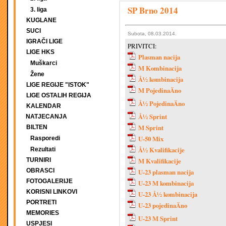
SP Brno 2014
3. liga
KUGLANE
SUCI
Subota, 08.03.2014.
IGRAČI LIGE
PRIVITCI:
LIGE HKS
Plasman nacija
Muškarci
M Kombinacija
Žene
Å½ kombinacija
LIGE REGIJE "ISTOK"
M PojedinaÄno
LIGE OSTALIH REGIJA
Å½ PojedinaÄno
KALENDAR
Å½ Sprint
NATJECANJA
M Sprint
BILTEN
U-50 Mix
Rasporedi
Å½ Kvalifikacije
Rezultati
TURNIRI
M Kvalifikacije
OBRASCI
U-23 plasman nacija
FOTOGALERIJE
U-23 M kombinacija
KORISNI LINKOVI
U-23 Å½ kombinacija
PORTRETI
U-23 pojedinaÄno
MEMORIES
U-23 M Sprint
USPJESI