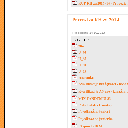
KUP RH za 2013 -14 - Propozici
Prvenstva RH za 2014.
Ponedjeljak, 14.10.2013.
PRIVITCI:
70+
U_70
U_65
U_60
U_55
veteranke
Kvalifikacije muÅ¡karci - kona
Kvalifikacije Å¾ene - konaÄni
MIX TANDEM U-23
Podmladak - I. nastup
PojedinaÄno juniori
PojedinaÄno juniorke
Ekipno U-18 M