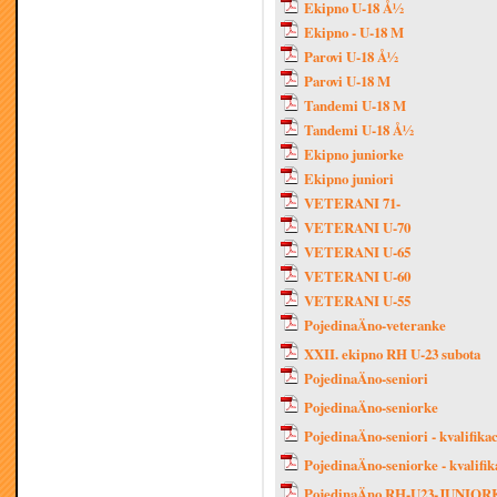
Ekipno U-18 Å½
Ekipno - U-18 M
Parovi U-18 Å½
Parovi U-18 M
Tandemi U-18 M
Tandemi U-18 Å½
Ekipno juniorke
Ekipno juniori
VETERANI 71-
VETERANI U-70
VETERANI U-65
VETERANI U-60
VETERANI U-55
PojedinaÄno-veteranke
XXII. ekipno RH U-23 subota
PojedinaÄno-seniori
PojedinaÄno-seniorke
PojedinaÄno-seniori - kvalifikac
PojedinaÄno-seniorke - kvalifik
PojedinaÄno RH-U23-JUNIO