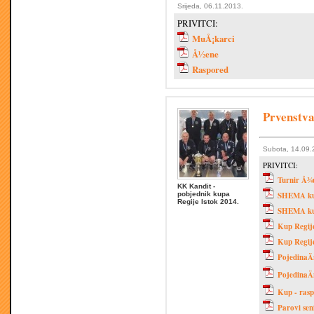
Srijeda, 06.11.2013.
PRIVITCI:
MuÅ¡karci
Å½ene
Raspored
Prvenstva
Subota, 14.09.
PRIVITCI:
Turnir Å¾
KK Kandit -
pobjednik kupa
SHEMA ku
Regije Istok 2014.
SHEMA k
Kup Regij
Kup Regij
PojedinaÄ
PojedinaÄ
Kup - raspi
Parovi sen