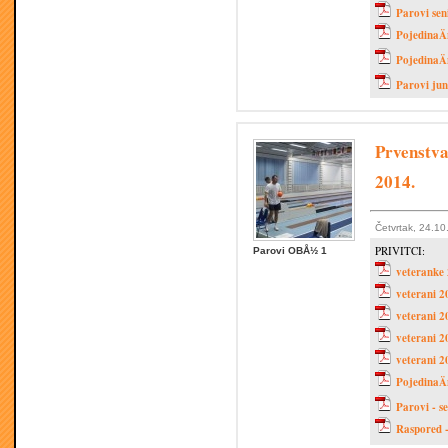
Parovi sen
PojedinaÄ
PojedinaÄ
Parovi jun
Prvenstva
2014.
Četvrtak, 24.10
PRIVITCI:
Parovi OBÅ½ 1
veteranke
veterani 
veterani 
veterani 
veterani 2
PojedinaÄ
Parovi - se
Raspored -