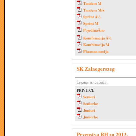
Tandem M
Tandem Mix
Sprint Å½
Sprint M
PojedinaÄno
Kombinacija Å½
Kombinacija M
Plasman nacija
SK Zalaegerszeg
Četvrtak, 07.02.2013.
PRIVITCI:
Seniori
Seniorke
Juniori
Juniorke
Prvenstva RH za 2013.