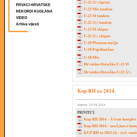
U-23 Å½ Sprint
PRVACI HRVATSKE
U-23 Mix tandem
REKORDI KUGLANA
U-23 M tandem
VIDEO
U-23 Å½ tandem
Arhiva vijesti
U-23 M ekipno
U-23 Å½ ekipno
U-18 Plasman nacija
U-18 PojedinaÄno
U-18 Mix
Hrvatska-SlovaÄka U-23 M
Hrvatska-SlovaÄka U-23 Å½
Kup RH za 2014.
Srijeda, 23.04.2014.
PRIVITCI:
Kup RH 2014. - Å¾ene komplet
Kup RH 2014. - muÅ¡karci kom
KUP RH za 2013-14. - izvl. osmin