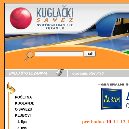
BIRAJ ŠTO TE ZANIMA
gdje sam:
Rezultati
POČETNA
KUGLANJE
O SAVEZU
KLUBOVI
prethodno
10
11
12
1. liga
2. liga