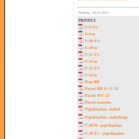
Nedjelja, 16.12.2012.
PRIVITCI:
U-9 Å¾
U-9 m
U-10 Å¾
U-10 m
U-11 Å¾
U-11 m
U-12 Å¾
U-12 m
Kup RH
Parovi RH Å½ U-23
Parovi M U-23
Parovi seniorke
PojedinaÄno - kadeti
PojedinaÄno - kadetkinje
U-18 M - pojedinaÄno
U-18 Å½ - pojedinaÄno