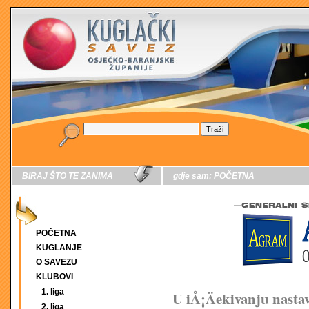
BIRAJ ŠTO TE ZANIMA
gdje sam:
POČETNA
POČETNA
KUGLANJE
O SAVEZU
KLUBOVI
1. liga
U iÅ¡Äekivanju nasta
2. liga