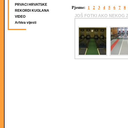
PRVACI HRVATSKE
Pjesme:
1
2
3
4
5
6
7
8
REKORDI KUGLANA
JOŠ FOTKI AKO NEKOG 
VIDEO
Arhiva vijesti