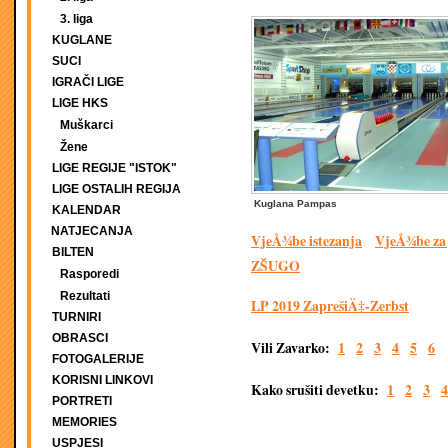
3. liga
KUGLANE
SUCI
IGRAČI LIGE
LIGE HKS
Muškarci
Žene
LIGE REGIJE "ISTOK"
LIGE OSTALIH REGIJA
Kuglana Pampas
KALENDAR
NATJECANJA
VjeÅ¾be istezanja
VjeÅ¾be za 
BILTEN
ZŠUGO
Rasporedi
Rezultati
LP 2019 ZaprešiÄ‡-Zerbst
TURNIRI
OBRASCI
Vili Zavarko:
1
2
3
4
5
6
FOTOGALERIJE
KORISNI LINKOVI
Kako srušiti devetku:
1
2
3
4
PORTRETI
MEMORIES
USPJESI