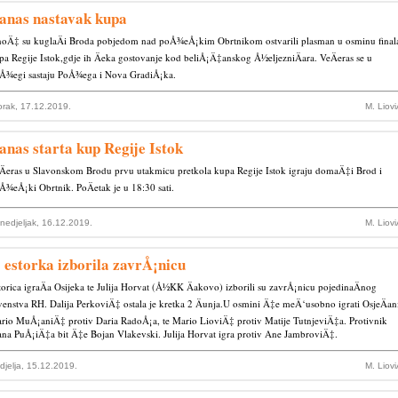
anas nastavak kupa
noÄ‡ su kuglaÄi Broda pobjedom nad poÅ¾eÅ¡kim Obrtnikom ostvarili plasman u osminu final
pa Regije Istok,gdje ih Äeka gostovanje kod beliÅ¡Ä‡anskog Å½eljezniÄara. VeÄeras se u
Å¾egi sastaju PoÅ¾ega i Nova GradiÅ¡ka.
orak, 17.12.2019.
M. Liov
anas starta kup Regije Istok
Äeras u Slavonskom Brodu prvu utakmicu pretkola kupa Regije Istok igraju domaÄ‡i Brod i
Å¾eÅ¡ki Obrtnik. PoÄetak je u 18:30 sati.
nedjeljak, 16.12.2019.
M. Liov
 estorka izborila zavrÅ¡nicu
torica igraÄa Osijeka te Julija Horvat (Å½KK Äakovo) izborili su zavrÅ¡nicu pojedinaÄnog
venstva RH. Dalija PerkoviÄ‡ ostala je kretka 2 Äunja.U osmini Ä‡e meÄ‘usobno igrati OsjeÄan
rio MuÅ¡aniÄ‡ protiv Daria RadoÅ¡a, te Mario LioviÄ‡ protiv Matije TutnjeviÄ‡a. Protivnik
ana PuÅ¡iÄ‡a bit Ä‡e Bojan Vlakevski. Julija Horvat igra protiv Ane JambroviÄ‡.
djelja, 15.12.2019.
M. Liov