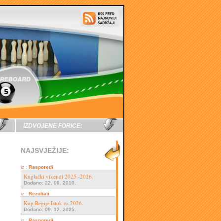
IZDVOJENE FORICE:
NAJSVJEŽIJE:
iz :
Rasporedi
Kuglački vikendi 2025.-2026.
Dodano: 22. 09. 2010.
iz :
Rezultati
Kup Regije Istok za 2026.
Dodano: 09. 12. 2025.
iz :
Rasporedi