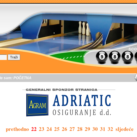
je sam:
POČETNA
prethodno
22
23
24
25
26
27
28
29
30
31
32
sljedeće