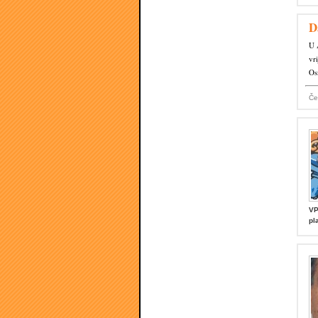
D
U 
vr
Os
Če
VP
pl