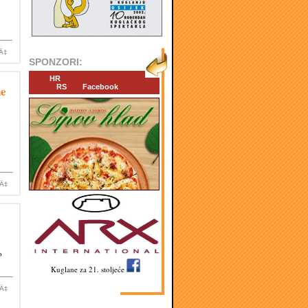
iÄ‡
SPONZORI:
HR
ne
RS
Facebook
iÄ‡
o
Kuglane za 21. stoljeće
iÄ‡