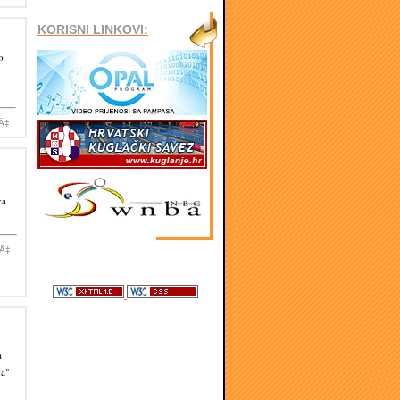
KORISNI LINKOVI:
o
iÄ‡
ca
iÄ‡
a
na"