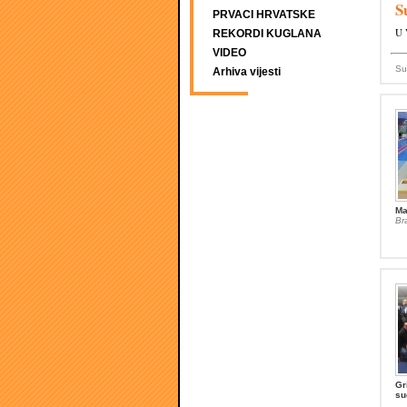
S
PRVACI HRVATSKE
U 
REKORDI KUGLANA
VIDEO
Su
Arhiva vijesti
Ma
Br
Gr
su