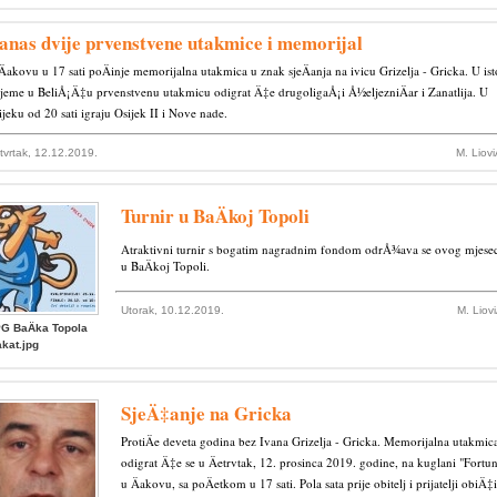
anas dvije prvenstvene utakmice i memorijal
Äakovu u 17 sati poÄinje memorijalna utakmica u znak sjeÄanja na ivicu Grizelja - Gricka. U ist
ijeme u BeliÅ¡Ä‡u prvenstvenu utakmicu odigrat Ä‡e drugoligaÅ¡i Å½eljezniÄar i Zanatlija. U
ijeku od 20 sati igraju Osijek II i Nove nade.
tvrtak, 12.12.2019.
M. Liov
Turnir u BaÄkoj Topoli
Atraktivni turnir s bogatim nagradnim fondom odrÅ¾ava se ovog mjese
u BaÄkoj Topoli.
Utorak, 10.12.2019.
M. Liov
G BaÄka Topola
akat.jpg
SjeÄ‡anje na Gricka
ProtiÄe deveta godina bez Ivana Grizelja - Gricka. Memorijalna utakmic
odigrat Ä‡e se u Äetrvtak, 12. prosinca 2019. godine, na kuglani "Fortu
u Äakovu, sa poÄetkom u 17 sati. Pola sata prije obitelj i prijatelji obiÄ‡i