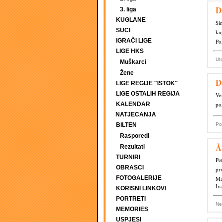
D
3. liga
KUGLANE
Si
SUCI
ku
IGRAČI LIGE
Po
LIGE HKS
Ut
Muškarci
Žene
D
LIGE REGIJE "ISTOK"
LIGE OSTALIH REGIJA
Ve
KALENDAR
po
NATJECANJA
BILTEN
Po
Rasporedi
Å
Rezultati
TURNIRI
Pe
OBRASCI
pr
FOTOGALERIJE
Ma
Iv
KORISNI LINKOVI
PORTRETI
Ne
MEMORIES
USPJESI