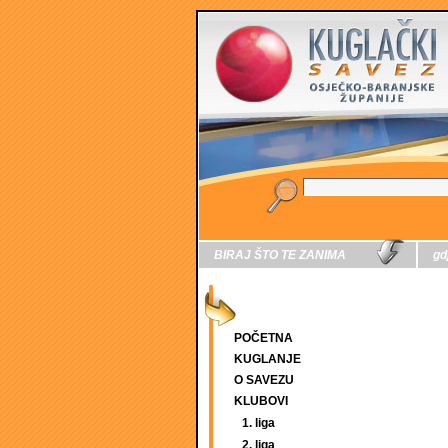
BIRAJ ŠTO TE ZANIMA
gd
POČETNA
KUGLANJE
O SAVEZU
KLUBOVI
1. liga
2. liga