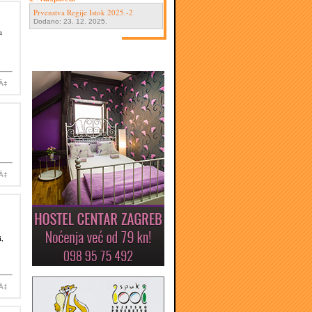
Prvenstva Regije Istok 2025.-2
Dodano: 23. 12. 2025.
a
iÄ‡
iÄ‡
i,
iÄ‡