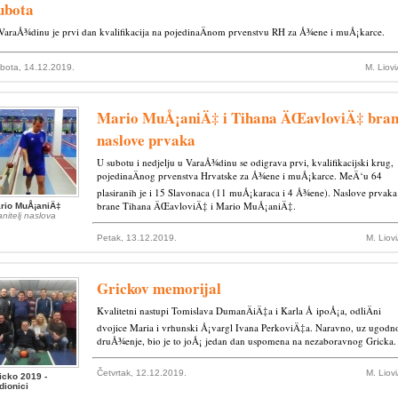
ubota
VaraÅ¾dinu je prvi dan kvalifikacija na pojedinaÄnom prvenstvu RH za Å¾ene i muÅ¡karce.
bota, 14.12.2019.
M. Liov
Mario MuÅ¡aniÄ‡ i Tihana ÄŒavloviÄ‡ bra
naslove prvaka
U subotu i nedjelju u VaraÅ¾dinu se odigrava prvi, kvalifikacijski krug,
pojedinaÄnog prvenstva Hrvatske za Å¾ene i muÅ¡karce. MeÄ‘u 64
plasiranih je i 15 Slavonaca (11 muÅ¡karaca i 4 Å¾ene). Naslove prvaka
brane Tihana ÄŒavloviÄ‡ i Mario MuÅ¡aniÄ‡.
rio MuÅ¡aniÄ‡
anitelj naslova
Petak, 13.12.2019.
M. Liov
Grickov memorijal
Kvalitetni nastupi Tomislava DumanÄiÄ‡a i Karla Å ipoÅ¡a, odliÄni
dvojice Maria i vrhunski Å¡vargl Ivana PerkoviÄ‡a. Naravno, uz ugodn
druÅ¾enje, bio je to joÅ¡ jedan dan uspomena na nezaboravnog Gricka.
Četvrtak, 12.12.2019.
M. Liov
icko 2019 -
dionici