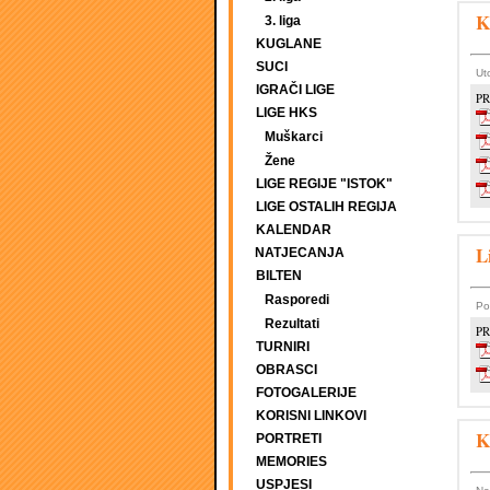
K
3. liga
KUGLANE
SUCI
Ut
IGRAČI LIGE
PR
LIGE HKS
Muškarci
Žene
LIGE REGIJE "ISTOK"
LIGE OSTALIH REGIJA
KALENDAR
L
NATJECANJA
BILTEN
Rasporedi
Po
Rezultati
PR
TURNIRI
OBRASCI
FOTOGALERIJE
KORISNI LINKOVI
K
PORTRETI
MEMORIES
USPJESI