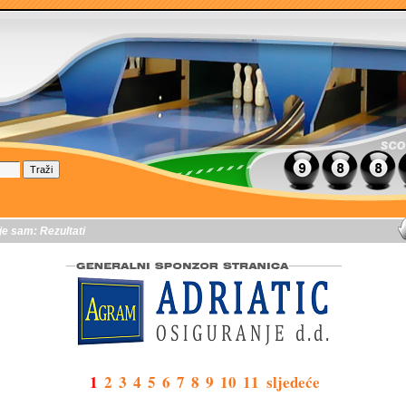
je sam:
Rezultati
1
2
3
4
5
6
7
8
9
10
11
sljedeće