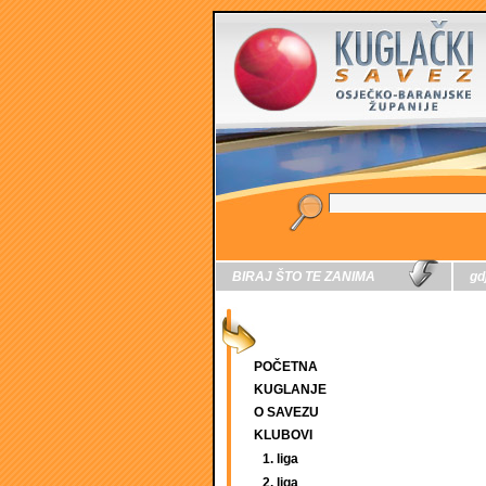
BIRAJ ŠTO TE ZANIMA
gd
POČETNA
KUGLANJE
O SAVEZU
KLUBOVI
1. liga
2. liga