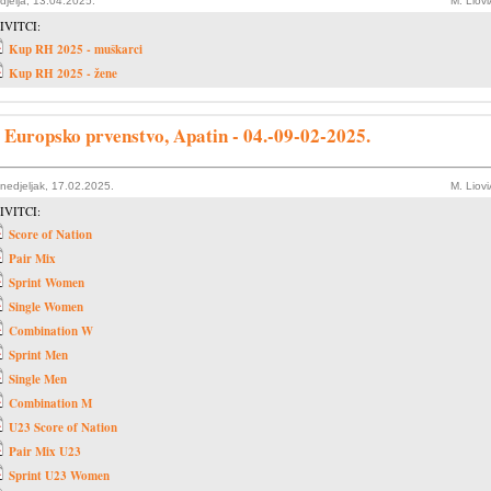
djelja, 13.04.2025.
M. Liov
IVITCI:
Kup RH 2025 - muškarci
Kup RH 2025 - žene
. Europsko prvenstvo, Apatin - 04.-09-02-2025.
nedjeljak, 17.02.2025.
M. Liov
IVITCI:
Score of Nation
Pair Mix
Sprint Women
Single Women
Combination W
Sprint Men
Single Men
Combination M
U23 Score of Nation
Pair Mix U23
Sprint U23 Women