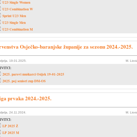
U23 Single Women
U23 Combination W
Sprint U23 Men
U23 Single Men
U23 Combination M
rvenstva Osječko-baranjske županije za sezonu 2024.-2025.
djelja, 19.01.2025.
M. Liov
IVITCI:
2025. parovi muškarci Osijek 19-01-2025
2025. poj seniori zup DM-OS
iga prvaka 2024.-2025.
djelja, 24.11.2024.
M. Liov
IVITCI:
LP 2025 Ž
LP 2025 M