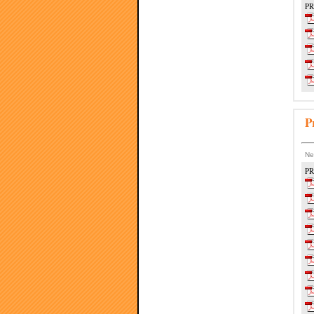
PR
P
Ne
PR