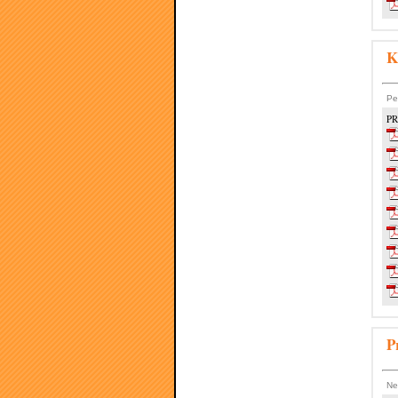
K
Pe
PR
P
Ne