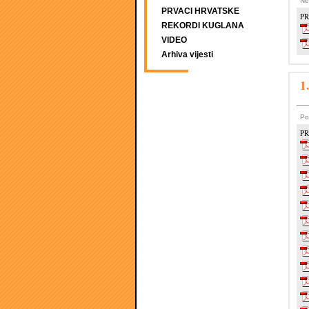
Ne
PRVACI HRVATSKE
PR
REKORDI KUGLANA
VIDEO
Arhiva vijesti
1
Po
PR