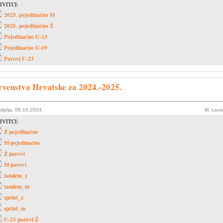
IVITCI:
2025. pojedinačno M
2025. pojedinačno Ž
Pojedinačno U-23
Pojedinačno U-19
Parovi U-23
rvenstva Hrvatske za 2024.-2025.
djelja, 06.10.2024.
M. Liov
IVITCI:
Ž pojedinačno
M pojedinačno
Ž parovi
M parovi
tandem_z
tandem_m
sprint_z
sprint_m
U-23 parovi Ž