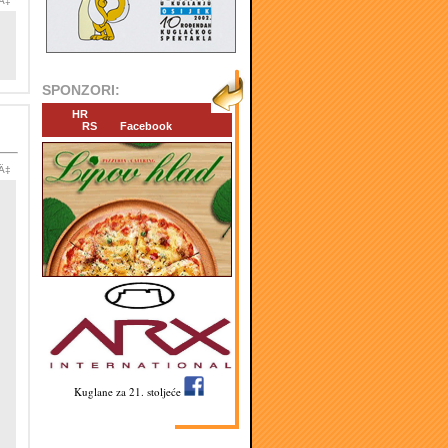
iÄ‡
SPONZORI:
HR
RS
Facebook
iÄ‡
Kuglane za 21. stoljeće