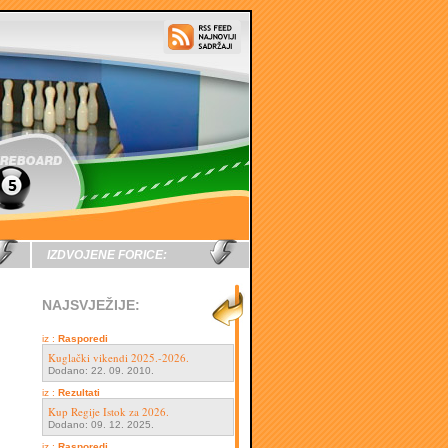
IZDVOJENE FORICE:
NAJSVJEŽIJE:
iz :
Rasporedi
Kuglački vikendi 2025.-2026.
Dodano: 22. 09. 2010.
iz :
Rezultati
Kup Regije Istok za 2026.
Dodano: 09. 12. 2025.
iz :
Rasporedi