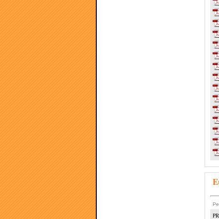
E
Pe
PR