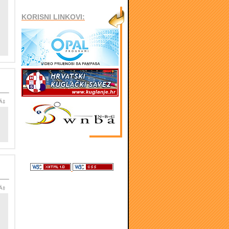
KORISNI LINKOVI:
iÄ‡
iÄ‡