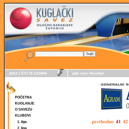
BIRAJ ŠTO TE ZANIMA
gdje sam:
Rezultati
POČETNA
KUGLANJE
O SAVEZU
KLUBOVI
prethodno
41
42
1. liga
2. liga