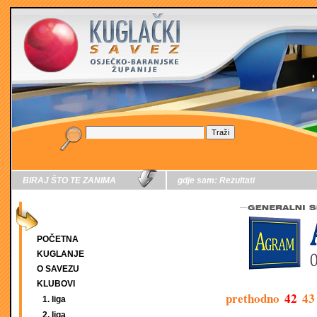
BIRAJ ŠTO TE ZANIMA
gdje sam:
Rezultati
POČETNA
KUGLANJE
O SAVEZU
KLUBOVI
prethodno
42
43
1. liga
2. liga