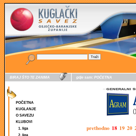
BIRAJ ŠTO TE ZANIMA
gdje sam:
POČETNA
POČETNA
KUGLANJE
O SAVEZU
KLUBOVI
prethodno
18
19
20
1. liga
2. liga