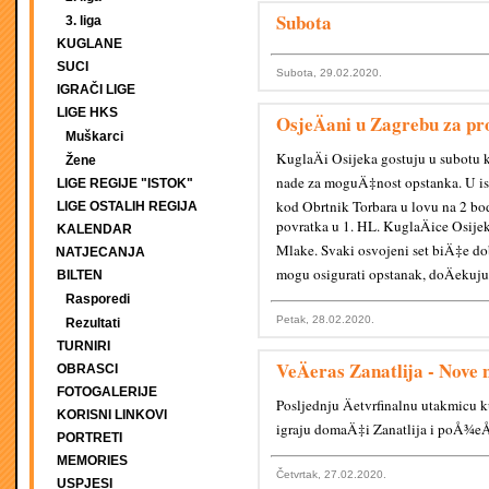
Subota
3. liga
KUGLANE
SUCI
Subota, 29.02.2020.
IGRAČI LIGE
LIGE HKS
OsjeÄani u Zagrebu za p
Muškarci
KuglaÄi Osijeka gostuju u subotu
Žene
nade za moguÄ‡nost opstanka. U ist
LIGE REGIJE "ISTOK"
kod Obrtnik Torbara u lovu na 2 b
LIGE OSTALIH REGIJA
povratka u 1. HL. KuglaÄice Osije
KALENDAR
Mlake. Svaki osvojeni set biÄ‡e do
NATJECANJA
mogu osigurati opstanak, doÄekuju
BILTEN
Rasporedi
Petak, 28.02.2020.
Rezultati
TURNIRI
VeÄeras Zanatlija - Nove 
OBRASCI
FOTOGALERIJE
Posljednju Äetvrfinalnu utakmicu 
KORISNI LINKOVI
igraju domaÄ‡i Zanatlija i poÅ¾eÅ¡
PORTRETI
MEMORIES
Četvrtak, 27.02.2020.
USPJESI