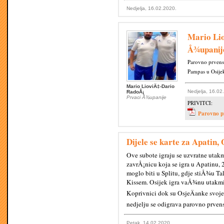
Nedjelja, 16.02.2020.
Mario Lio
Å¾upanij
Parovno prvens
Pampas u Osijek
Mario LioviÄ‡-Dario
Nedjelja, 16.02
RadoÅ¡
Prvaci Å¾upanije
PRIVITCI:
Parovno p
Dijele se karte za Apatin
Ove subote igraju se uzvratne utakm
zavrÅ¡nicu koja se igra u Apatinu, 
moglo biti u Splitu, gdje stiÅ¾u T
Kissem. Osijek igra vaÅ¾nu utakm
Koprivnici dok su OsjeÄanke svoje 
nedjelju se odigrava parovno prven
Petak, 14.02.2020.