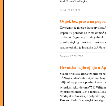
kod Nove GradiÅ¡ke.
Petak, 21.02.2020.
Osijek bez prava na pogr
ZavrÅ¡nih je mjesec dana prvoligaÅ
imperativ pobjede na trima domaÄ‡i
opstanak. Sigurno je to da gubitak 
prvoligaÅ¡kog druÅ¡tva, druÅ¡tva u
sezone otkako je hrvatske drÅ¾ave
Četvrtak, 20.02.2020.
Hrvatska najbrojnija u Ap
Sva tri hrvatska kluba izborila su 
oÅ¾ujka odrÅ¾ati u Apatinu. NajteÅ
talijanskog prvaka, predvoÄ‘ene n
svjetskim rekorderom (771) Vilijem
svjetski rekorder (734) Tamas Kiss, a
Mertojaka. Zavarka je pobjedio sja
KovaÄ. Prolaz ZapreÅ¡iÄ‡u osigura