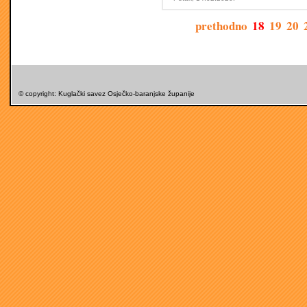
prethodno
18
19
20
© copyright: Kuglački savez Osječko-baranjske županije