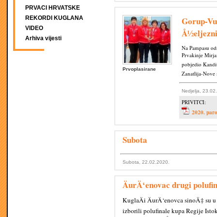
PRVACI HRVATSKE
REKORDI KUGLANA
Gorup-Vuk
VIDEO
Å½eljezni
Arhiva vijesti
Na Pampasu odr
Prvakinje Mirja
pobjedio Kandit
Prvoplasirane
Zanatlija-Nove 
Nedjelja, 23.02
PRIVITCI:
2020. paro
Subota
Subota, 22.02.2020.
ÄurÄ‘enovac drugi polufin
KuglaÄi ÄurÄ‘enovca sinoÄ‡ su u
izborili polufinale kupa Regije Isto